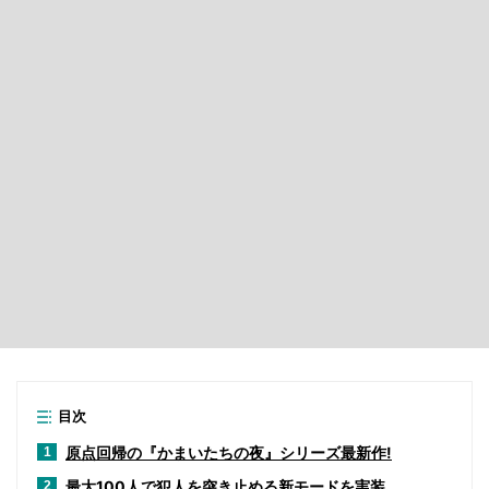
目次
原点回帰の『かまいたちの夜』シリーズ最新作!
1
最大100人で犯人を突き止める新モードを実装
2