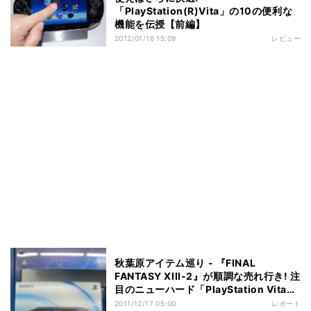
「PlayStation(R)Vita」の10の便利な
機能を伝授【前編】
2012/01/16 15:09
レビュー
秋葉原アイテム巡り - 『FINAL
FANTASY XIII-2』が順調な売れ行き! 注
目のニューハード「PlayStation Vita」
もいよいよ発売開始に
2011/12/17 05:00
レポート