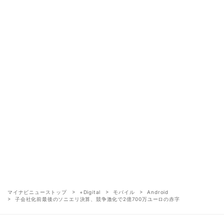
マイナビニューストップ
+Digital
モバイル
Android
子会社化前最後のソニエリ決算、競争激化で2億700万ユーロの赤字