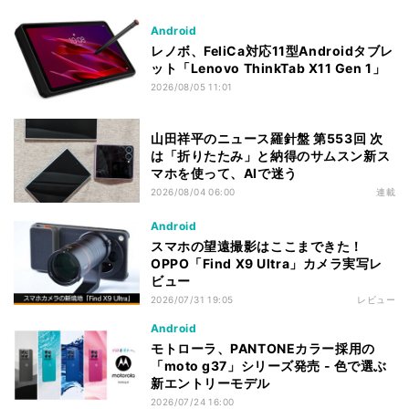
Android
レノボ、FeliCa対応11型Androidタブレ
ット「Lenovo ThinkTab X11 Gen 1」
2026/08/05 11:01
山田祥平のニュース羅針盤 第553回 次
は「折りたたみ」と納得のサムスン新ス
マホを使って、AIで迷う
2026/08/04 06:00
連載
Android
スマホの望遠撮影はここまできた！
OPPO「Find X9 Ultra」カメラ実写レ
ビュー
2026/07/31 19:05
レビュー
Android
モトローラ、PANTONEカラー採用の
「moto g37」シリーズ発売 - 色で選ぶ
新エントリーモデル
2026/07/24 16:00