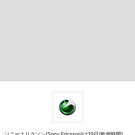
ソニーエリクソン(Sony Ericsson)は19日(欧州時間)、