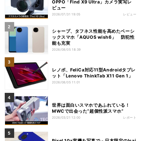
OPPO「Find X9 Ultra」カメラ実写レ
ビュー
2026/07/31 19:05
レビュー
シャープ、タフネス性能を高めたベーシ
ックスマホ「AQUOS wish6」 防犯性
能も充実
2026/08/05 18:39
レノボ、FeliCa対応11型Androidタブレ
ット「Lenovo ThinkTab X11 Gen 1」
2026/08/05 11:01
世界は面白いスマホであふれている！
MWCで出会った“超個性派スマホ”
2026/03/21 12:00
レポート
Pixel 10a実機を写真で - 日本限定のIsai