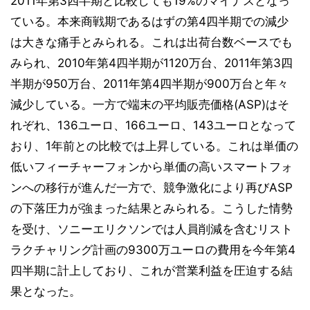
2011年第3四半期と比較しても19%のマイナスとなっ
ている。本来商戦期であるはずの第4四半期での減少
は大きな痛手とみられる。これは出荷台数ベースでも
みられ、2010年第4四半期が1120万台、2011年第3四
半期が950万台、2011年第4四半期が900万台と年々
減少している。一方で端末の平均販売価格(ASP)はそ
れぞれ、136ユーロ、166ユーロ、143ユーロとなって
おり、1年前との比較では上昇している。これは単価の
低いフィーチャーフォンから単価の高いスマートフォ
ンへの移行が進んだ一方で、競争激化により再びASP
の下落圧力が強まった結果とみられる。こうした情勢
を受け、ソニーエリクソンでは人員削減を含むリスト
ラクチャリング計画の9300万ユーロの費用を今年第4
四半期に計上しており、これが営業利益を圧迫する結
果となった。