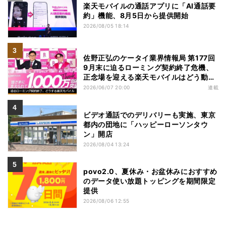
楽天モバイルの通話アプリに「AI通話要
約」機能、8月5日から提供開始
2026/08/05 18:14
佐野正弘のケータイ業界情報局 第177回
9月末に迫るローミング契約終了危機、
正念場を迎える楽天モバイルはどう動
く？
2026/06/07 20:00
連載
ビデオ通話でのデリバリーも実施、東京
都内の団地に「ハッピーローソンタウ
ン」開店
2026/08/04 13:24
povo2.0、夏休み・お盆休みにおすすめ
のデータ使い放題トッピングを期間限定
提供
2026/08/06 12:55