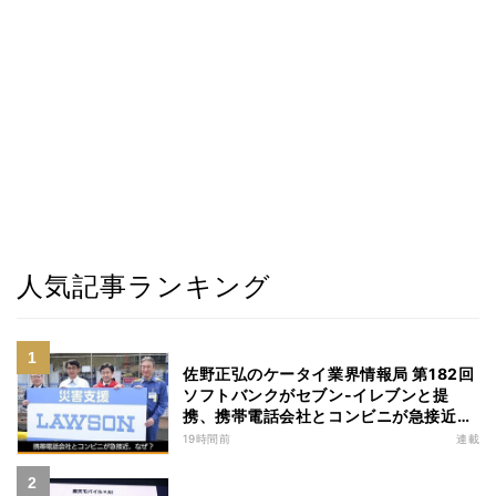
人気記事ランキング
佐野正弘のケータイ業界情報局 第182回
ソフトバンクがセブン-イレブンと提
携、携帯電話会社とコンビニが急接近す
る理由は
19時間前
連載