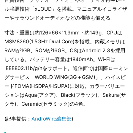
音質技術「クリアオーディオ」やオーディオ再生レベ
ル強調技術「xLOUD」を搭載。マニュアルイコライザ
ーやサラウンドオーディオなどの機能も備える。
寸法・重量は約126×66×11.9mm・約149g。CPUは
MSM8260(1.5GHz Dual Core)を搭載。内蔵メモリは
RAMが1GB、ROMが16GB。OSはAndroid 2.3を採用
している。バッテリー容量は1840mAh。Wi-Fiは
IEEE802.11b/g/nをサポート。通信面では国際ローミン
グサービス「WORLD WING(3G＋GSM)」、ハイスピ
ードFOMA(HSDPA/HSUPA)に対応。カラーバリエー
ションはAqua(アクア)、Black(ブラック)、Sakura(サ
クラ)、Ceramic(セラミック)の4色。
(記事提供：
AndroWire編集部
)