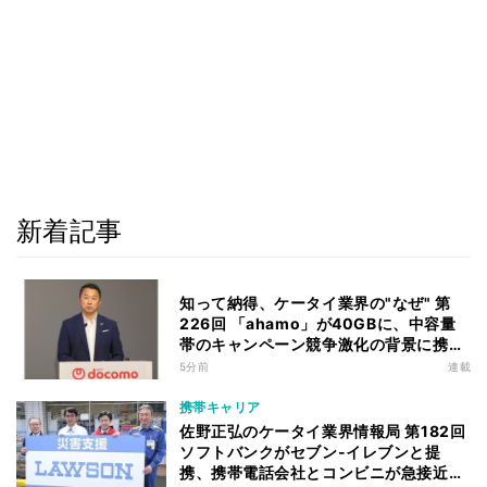
新着記事
知って納得、ケータイ業界の"なぜ" 第
226回 「ahamo」が40GBに、中容量
帯のキャンペーン競争激化の背景に携帯
各社の“迷い”あり
5分前
連載
携帯キャリア
佐野正弘のケータイ業界情報局 第182回
ソフトバンクがセブン-イレブンと提
携、携帯電話会社とコンビニが急接近す