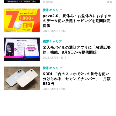
る理由は
11時間前
連載
携帯キャリア
povo2.0、夏休み・お盆休みにおすすめ
のデータ使い放題トッピングを期間限定
提供
2026/08/06 12:55
携帯キャリア
楽天モバイルの通話アプリに「AI通話要
約」機能、8月5日から提供開始
2026/08/05 18:14
携帯キャリア
KDDI、1台のスマホで2つの番号を使い
分けられる「セカンドナンバー」 月額
550円
2026/08/04 15:00