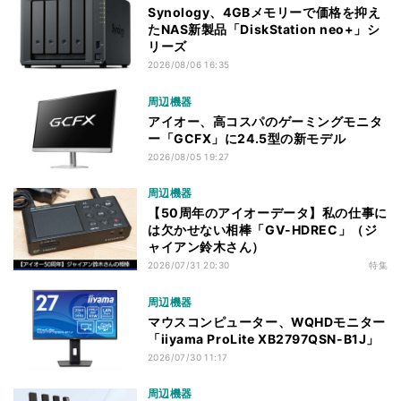
Synology、4GBメモリーで価格を抑え
たNAS新製品「DiskStation neo+」シ
リーズ
2026/08/06 16:35
周辺機器
アイオー、高コスパのゲーミングモニタ
ー「GCFX」に24.5型の新モデル
2026/08/05 19:27
周辺機器
【50周年のアイオーデータ】私の仕事に
は欠かせない相棒「GV-HDREC」（ジ
ャイアン鈴木さん）
2026/07/31 20:30
特集
周辺機器
マウスコンピューター、WQHDモニター
「iiyama ProLite XB2797QSN-B1J」
2026/07/30 11:17
周辺機器