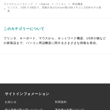
マイナビニューストップ
+Digital
パソコン
周辺機器
リンクス、USB 3.0対応で、高耐久性のCorsair製USBメモリに32GBモデル発
表
このカテゴリーについて
プリンタ、キーボード、マウスから、ネットワーク機器、USB小物など
の新製品まで、パソコン周辺機器に関するさまざまな情報を発信。
サイトインフォメーション
お知らせ
利用規約
個人情報の取り扱いについて
著作権と転載について