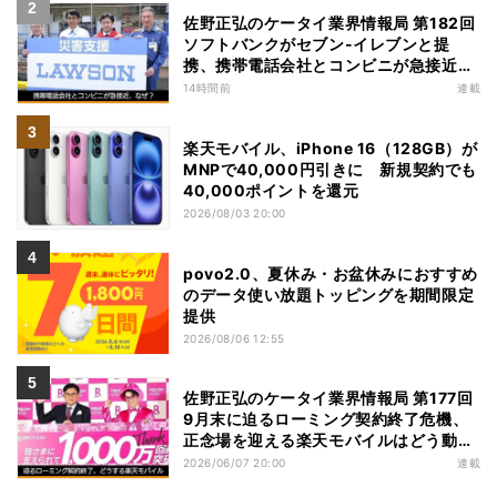
佐野正弘のケータイ業界情報局 第182回
ソフトバンクがセブン-イレブンと提
携、携帯電話会社とコンビニが急接近す
る理由は
14時間前
連載
楽天モバイル、iPhone 16（128GB）が
MNPで40,000円引きに 新規契約でも
40,000ポイントを還元
2026/08/03 20:00
povo2.0、夏休み・お盆休みにおすすめ
のデータ使い放題トッピングを期間限定
提供
2026/08/06 12:55
佐野正弘のケータイ業界情報局 第177回
9月末に迫るローミング契約終了危機、
正念場を迎える楽天モバイルはどう動
く？
2026/06/07 20:00
連載