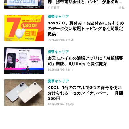
携、携帯電話会社とコンビニが急接近す
る理由は
11時間前
連載
携帯キャリア
povo2.0、夏休み・お盆休みにおすすめ
のデータ使い放題トッピングを期間限定
提供
2026/08/06 12:55
携帯キャリア
楽天モバイルの通話アプリに「AI通話要
約」機能、8月5日から提供開始
2026/08/05 18:14
携帯キャリア
KDDI、1台のスマホで2つの番号を使い
分けられる「セカンドナンバー」 月額
550円
2026/08/04 15:00