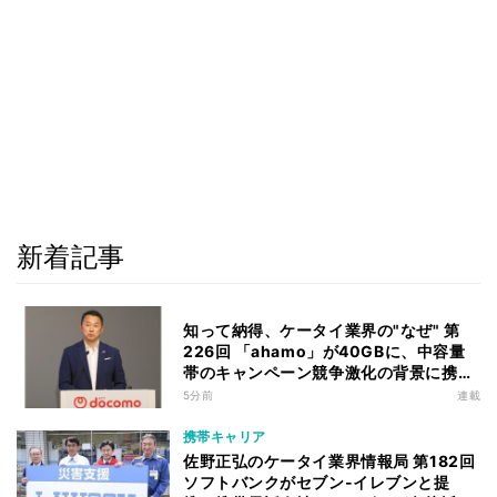
新着記事
知って納得、ケータイ業界の"なぜ" 第
226回 「ahamo」が40GBに、中容量
帯のキャンペーン競争激化の背景に携帯
各社の“迷い”あり
5分前
連載
携帯キャリア
佐野正弘のケータイ業界情報局 第182回
ソフトバンクがセブン-イレブンと提