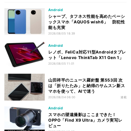
Android
シャープ、タフネス性能を高めたベーシ
ックスマホ「AQUOS wish6」 防犯性
能も充実
2026/08/05 18:39
Android
レノボ、FeliCa対応11型Androidタブレ
ット「Lenovo ThinkTab X11 Gen 1」
2026/08/05 11:01
山田祥平のニュース羅針盤 第553回 次
は「折りたたみ」と納得のサムスン新ス
マホを使って、AIで迷う
2026/08/04 06:00
連載
Android
スマホの望遠撮影はここまできた！
OPPO「Find X9 Ultra」カメラ実写レ
ビュー