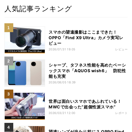
人気記事ランキング
スマホの望遠撮影はここまできた！
OPPO「Find X9 Ultra」カメラ実写レ
ビュー
2026/07/31 19:05
レビュー
シャープ、タフネス性能を高めたベーシ
ックスマホ「AQUOS wish6」 防犯性
能も充実
2026/08/05 18:39
世界は面白いスマホであふれている！
MWCで出会った“超個性派スマホ”
2026/03/21 12:00
レポート
望遠レンズが当たり前に？ OPPO Find