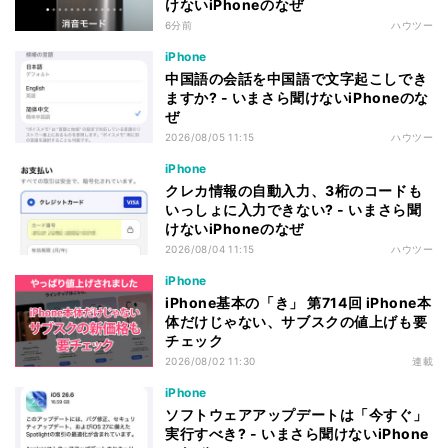
けないiPhoneのなぜ
6分前
ハウツー
iPhone
中国語の会話を中国語で文字起こしでき
ますか? - いまさら聞けないiPhoneのな
ぜ
2026/08/05 11:15
ハウツー
iPhone
クレカ情報の自動入力、3桁のコードも
いっしょに入力できない? - いまさら聞
けないiPhoneのなぜ
2026/08/04 11:15
ハウツー
iPhone
iPhone基本の「き」 第714回 iPhone本
体だけじゃない、サブスクの値上げも要
チェック
2026/08/02 11:30
連載
iPhone
ソフトウェアアップデートは「今すぐ」
実行すべき? - いまさら聞けないiPhone