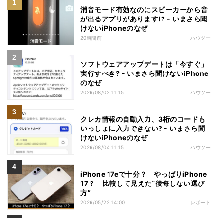
消音モード有効なのにスピーカーから音
が出るアプリがあります!? - いまさら聞
けないiPhoneのなぜ
20時間前
ハウツー
ソフトウェアアップデートは「今すぐ」
実行すべき? - いまさら聞けないiPhone
のなぜ
2026/08/02 11:15
ハウツー
クレカ情報の自動入力、3桁のコードも
いっしょに入力できない? - いまさら聞
けないiPhoneのなぜ
2026/08/04 11:15
ハウツー
iPhone 17eで十分？ やっぱりiPhone
17？ 比較して見えた“後悔しない選び
方”
2026/05/22 14:00
レポート