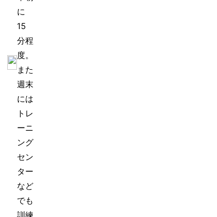
に
15
分程
度。
また
週末
には
トレ
ーニ
ング
セン
ター
など
でも
訓練