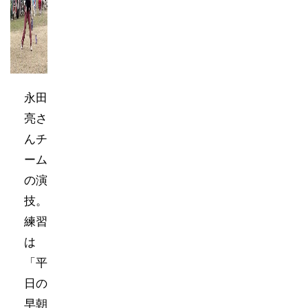
永田
亮さ
んチ
ーム
の演
技。
練習
は
「平
日の
早朝