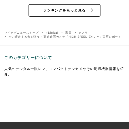
ランキングをもっと見る
マイナビニューストップ
+Digital
家電
カメラ
全力疾走する犬を狙う - 高速連写カメラ「HIGH SPEED EXILIM」実写レポート
このカテゴリーについて
人気のデジタル一眼レフ、コンパクトデジカメやその周辺機器情報を紹
介。