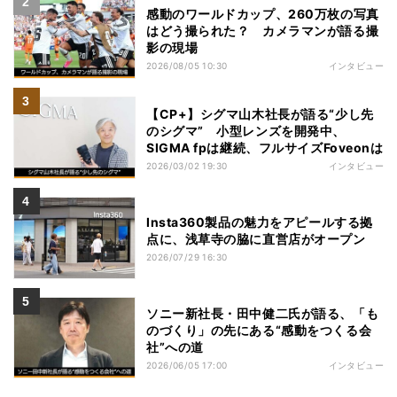
感動のワールドカップ、260万枚の写真
はどう撮られた？ カメラマンが語る撮
影の現場
2026/08/05 10:30
インタビュー
【CP+】シグマ山木社長が語る“少し先
のシグマ” 小型レンズを開発中、
SIGMA fpは継続、フルサイズFoveonは
2026/03/02 19:30
インタビュー
Insta360製品の魅力をアピールする拠
点に、浅草寺の脇に直営店がオープン
2026/07/29 16:30
ソニー新社長・田中健二氏が語る、「も
のづくり」の先にある“感動をつくる会
社”への道
2026/06/05 17:00
インタビュー