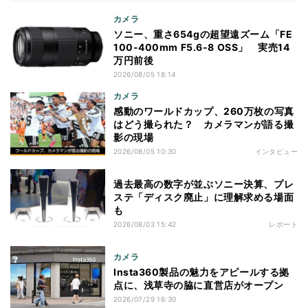
カメラ
ソニー、重さ654gの超望遠ズーム「FE
100-400mm F5.6-8 OSS」 実売14
万円前後
2026/08/05 18:14
カメラ
感動のワールドカップ、260万枚の写真
はどう撮られた？ カメラマンが語る撮
影の現場
2026/08/05 10:30
インタビュー
過去最高の数字が並ぶソニー決算、プレ
ステ「ディスク廃止」に理解求める場面
も
2026/08/03 15:42
レポート
カメラ
Insta360製品の魅力をアピールする拠
点に、浅草寺の脇に直営店がオープン
2026/07/29 16:30