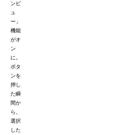
ンビ
ュ
ー」
機能
がオ
ン
に。
ボタ
ンを
押し
た瞬
間か
ら、
選択
した