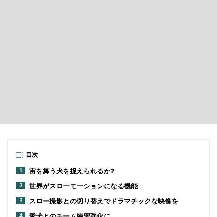
目次
宙を舞う犬を捉えられるか?
1
世界がスローモーションになる機能
2
スロー撮影との切り替えでドラマチックな映像を
3
愛犬とのチーム練習強化に
4