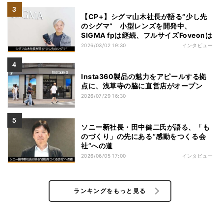
【CP+】シグマ山木社長が語る“少し先
のシグマ” 小型レンズを開発中、
SIGMA fpは継続、フルサイズFoveonは
2026/03/02 19:30
インタビュー
Insta360製品の魅力をアピールする拠
点に、浅草寺の脇に直営店がオープン
2026/07/29 16:30
ソニー新社長・田中健二氏が語る、「も
のづくり」の先にある“感動をつくる会
社”への道
2026/06/05 17:00
インタビュー
ランキングをもっと見る