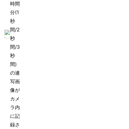
時間
分(1
秒
間/2
秒
間/3
秒
間)
の連
写画
像が
カメ
ラ内
に記
録さ