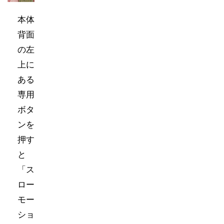
本体
背面
の左
上に
ある
専用
ボタ
ンを
押す
と
「ス
ロー
モー
ショ