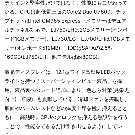
デザインと堅牢性だけではなく、性能にもこだわって
いる。CPUは超低電圧版のCore2 Duo U7600、チッ
プセットはIntel GM965 Express。メモリーはデュア
ルチャネル対応で、LJ750/LHは2GBメモリー(オンボ
ード1GBメモリー)、LJ730/LG、LJ700/LHは1GBメモ
リー(オンボード512MB)、HDDはSATAの2.5型
160GB(LJ750/LH。他モデルは約80GB)。
液晶ディスプレイは、12.1型ワイド高輝度LEDバック
ライトを持つ「スーパーシャインビュー液晶」を採
用。液晶裏へのシート追加により、色むら対策(見栄え
向上)、強度にも貢献している。冷却ファンを搭載し、
底面やパームレストなどの温度上昇を極力抑えるとと
もに、高熱時にCPUのクロックを抑える熱設計を行う
ことで、性能をできるだけ引き出せるようにしてい