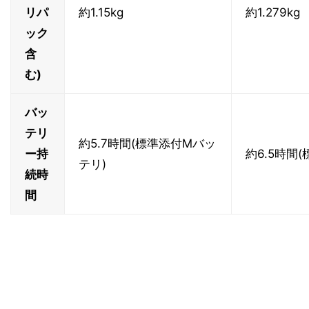
リパ
約1.15kg
約1.279kg
ック
含
む)
バッ
テリ
約5.7時間(標準添付Mバッ
ー持
約6.5時間
テリ)
続時
間