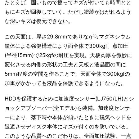
たとえば、固いもので擦ってキズが付いても時間とと
もにキズが回復していく。ただし塗装がはがれるよう
な深いキズは復元できない。
この天面は、厚さ29.8mmでありながらマグネシウム
筐体による強健構造により面全体で300kgf、点加圧
(半径15mm)で25kgfの耐圧を実現。天板肉厚を微妙に
変化させる内側の形状の工夫と天板と液晶面の間に
5mm程度の空間を作ることで、天面全体で300kgfの
加重がかかっても液晶を保護できるようになった。
HDDを保護するために加速度センサー(LJ750/LH)とシ
ョックアブソーバー(全モデル)を装備。加速度センサ
ーにより、落下時や本体が傾いたときに磁気ヘッドを
退避させディスク本体にキズが付くのを防いでいる。
このような品質へのこだわりは、全面加圧試験、一点