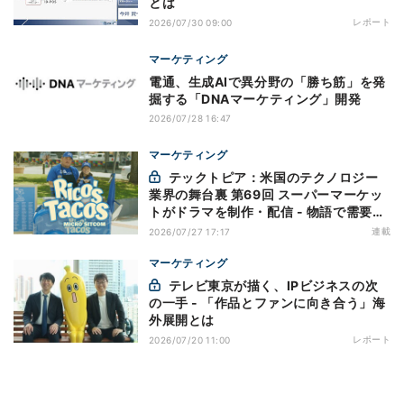
とは
レポート
2026/07/30 09:00
マーケティング
電通、生成AIで異分野の「勝ち筋」を発
掘する「DNAマーケティング」開発
2026/07/28 16:47
マーケティング
テックトピア：米国のテクノロジー
業界の舞台裏 第69回 スーパーマーケッ
トがドラマを制作・配信 - 物語で需要を
演出する小売メディア
連載
2026/07/27 17:17
マーケティング
テレビ東京が描く、IPビジネスの次
の一手 - 「作品とファンに向き合う」海
外展開とは
レポート
2026/07/20 11:00