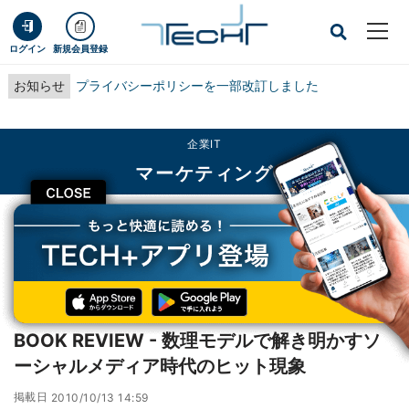
ログイン
新規会員登録
お知らせ
プライバシーポリシーを一部改訂しました
企業IT
マーケティング
CLOSE
TECH+
企業IT
マーケティング
BOOK REVIEW - 数理モデルで解き明かすソーシャルメディア時代のヒット現
象
レビュー
BOOK REVIEW - 数理モデルで解き明かすソ
ーシャルメディア時代のヒット現象
掲載日
2010/10/13 14:59