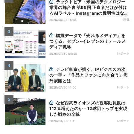
テックトピア：米国のテクノロジー
業界の舞台裏 第66回 正直者だけが付け
るAIラベル - Instagramの透明性はなぜ
逆効果になり得るのか
連載
2026/06/26 15:45
購買データで「売れるメディア」を
つくる、セブン-イレブンのリテールメ
ディア戦略
レポート
2026/07/30 09:00
テレビ東京が描く、IPビジネスの次
の一手 - 「作品とファンに向き合う」海
外展開とは
レポート
2026/07/20 11:00
なぜ西武ライオンズの観客動員数は
112％増えたのか - 12球団トップを実現
した戦略の全貌
レポート
2026/03/26 11:11