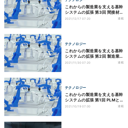
これからの製造業を支える基幹
システムの拡張 第3回 間接材在
庫の最適化
連載
2021/12/17 07:20
テクノロジー
これからの製造業を支える基幹
システムの拡張 第2回 製造業に
おける顧客情報の活用
連載
2021/11/30 07:20
テクノロジー
これからの製造業を支える基幹
システムの拡張 第1回 PLMと
ERP連携による多品種少量生産
連載
2021/10/19 07:00
への対応