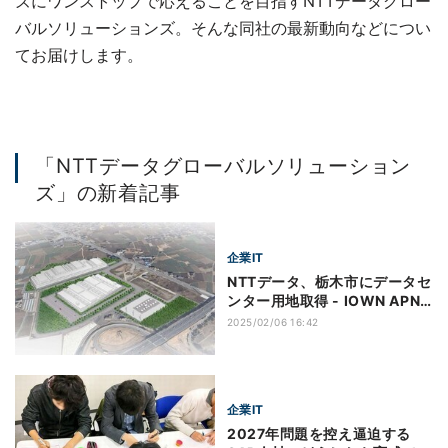
ズにワンストップで応えることを目指すNTTデータグロー
バルソリューションズ。そんな同社の最新動向などについ
てお届けします。
「NTTデータグローバルソリューション
ズ」の新着記事
企業IT
NTTデータ、栃木市にデータセ
ンター用地取得 - IOWN APN
も実装予定
2025/02/06 16:42
企業IT
2027年問題を控え逼迫する