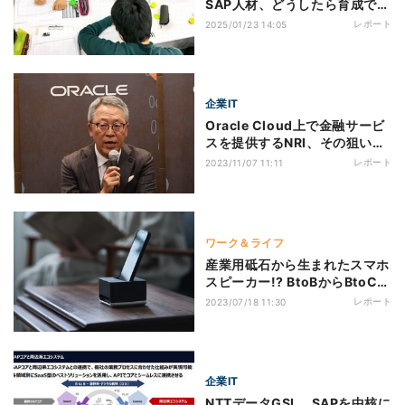
SAP人材、どうしたら育成でき
るのか
レポート
2025/01/23 14:05
企業IT
Oracle Cloud上で金融サービ
スを提供するNRI、その狙いと
は - 生成AIのPoCも
レポート
2023/11/07 11:11
ワーク＆ライフ
産業用砥石から生まれたスマホ
スピーカー!? BtoBからBtoCへ
——国広産業とNTT DXパート
レポート
2023/07/18 11:30
ナーが協業
企業IT
NTTデータGSL、SAPを中核に