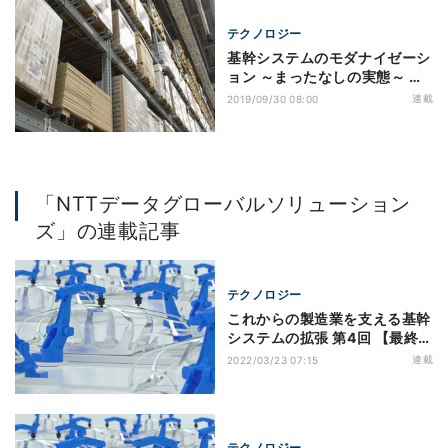
テクノロジー
基幹システムのモダナイゼーシ
ョン ～まったなしの実態～ 第1
回 グローバル化した企業にと
連載
2019/09/30 08:00
って絶対に必要なERP
「NTTデータグローバルソリューション
ズ」の連載記事
テクノロジー
これからの製造業を支える基幹
システムの拡張 第4回 【最終
回】プロジェクト管理と収支管
連載
2022/03/23 07:15
理
テクノロジー