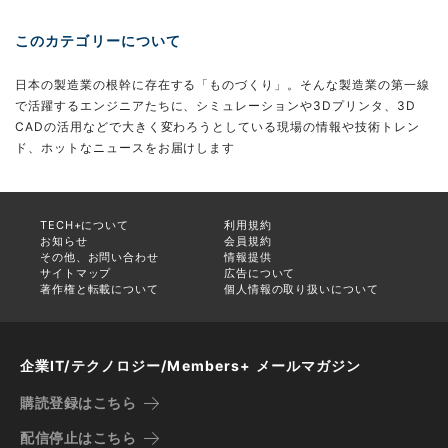
このカテゴリーについて
日本の製造業の根幹に存在する「ものづくり」。そんな製造業の第一線
で活躍するエンジニアたちに、シミュレーションや3Dプリンタ、3D
CADの活用などで大きく変わろうとしている現場の情報や技術トレン
ド、ホットなニュースをお届けします
TECH+について
利用規約
お知らせ
会員規約
その他、お問い合わせ
情報提供
サイトマップ
広告について
著作権と転載について
個人情報の取り扱いについて
企業IT/テクノロジー/Members+ メールマガジン
購読登録はこちら
配信停止はこちら