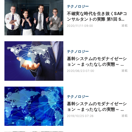
テクノロジー
不確実な時代を生き抜くSAPコ
ンサルタントの実際 第1回 SAP
コンサルタントとは？
連載
2020/11/11 09:00
テクノロジー
基幹システムのモダナイゼーシ
ョン ～まったなしの実態～ 第3
回 ビジネスのグローバル展開
連載
2020/06/23 07:00
の現状 - プロジェクト計画時に
留意すべきこと
テクノロジー
基幹システムのモダナイゼーシ
ョン ～まったなしの実態～ 第2
回 ビジネスのグローバル展開
連載
2019/10/25 07:26
の現状 - 失敗しないためのベス
トプラクティス