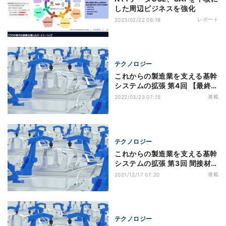
した周辺ビジネスを強化
レポート
2023/02/22 08:18
テクノロジー
これからの製造業を支える基幹
システムの拡張 第4回 【最終
回】プロジェクト管理と収支管
連載
2022/03/23 07:15
理
テクノロジー
これからの製造業を支える基幹
システムの拡張 第3回 間接材在
庫の最適化
連載
2021/12/17 07:20
テクノロジー