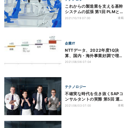
これからの製造業を支える基幹
システムの拡張 第1回 PLMと
ERP連携による多品種少量生産
連載
2021/10/19 07:00
への対応
企業IT
NTTデータ、2022年度1Q決
算、国内・海外事業好調で増収
増益
2021/08/06 07:04
テクノロジー
不確実な時代を生き抜くSAPコ
ンサルタントの実際 第5回 運用
コンサルタントのリアル(2)
連載
2021/06/03 07:00