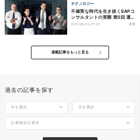
テクノロジー
不確実な時代を生き抜くSAPコ
ンサルタントの実際 第5回 運用
コンサルタントのリアル(2)
連載
2021/06/03 07:00
連載記事をもっと見る
過去の記事を探す