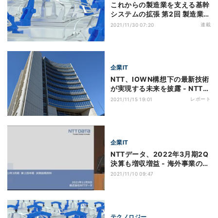
これからの製造業を支える基幹
システムの拡張 第2回 製造業に
おける顧客情報の活用
連載
2021/11/30 07:20
企業IT
NTT、IOWN構想下の最新技術
が実現する未来を披露 - NTT
R&Dフォーラム
レポート
2021/11/15 19:01
企業IT
NTTデータ、2022年3月期2Q
決算も増収増益 - 海外事業の改
革が奏功
2021/11/10 09:47
テクノロジー