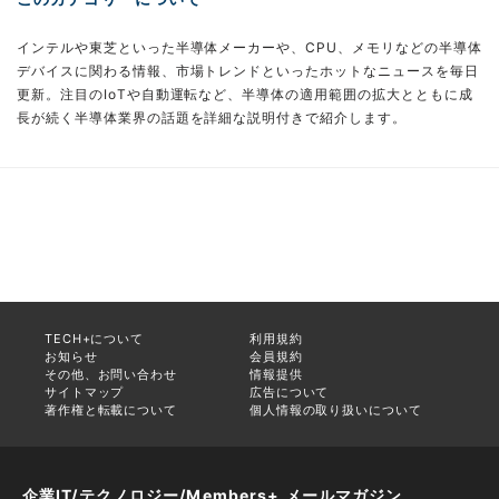
インテルや東芝といった半導体メーカーや、CPU、メモリなどの半導体
デバイスに関わる情報、市場トレンドといったホットなニュースを毎日
更新。注目のIoTや自動運転など、半導体の適用範囲の拡大とともに成
長が続く半導体業界の話題を詳細な説明付きで紹介します。
TECH+について
利用規約
お知らせ
会員規約
その他、お問い合わせ
情報提供
サイトマップ
広告について
著作権と転載について
個人情報の取り扱いについて
企業IT/テクノロジー/Members+ メールマガジン