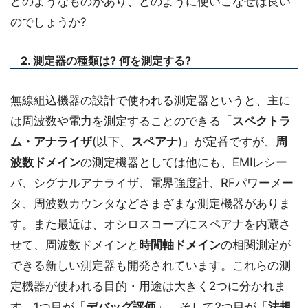
どのようなものがあり、どのように使いこなせば良い
のでしょうか?
2. 測定器の種類は? 何を測定する?
無線組込機器の設計で使われる測定器というと、主に
は周波数や電力を測定することのできる「
スペクトラ
ム・アナライザ
(以下、
スペアナ
)」が定番ですが、
周
波数ドメイン
の測定機器としては他にも、EMIレシー
バ、シグナルアナライザ、電界強度計、RFパワーメー
タ、周波数カウンタなどさまざまな測定機器がありま
す。また最近は、オシロスコープにスペアナを内蔵さ
せて、周波数ドメインと
時間軸ドメイン
の相関測定が
できる新しい測定器も開発されています。これらの測
定機器が使われる目的・用途は大きく2つに分かれま
す。1つ目が「
デバッグ評価
」、そして2つ目が「
法規