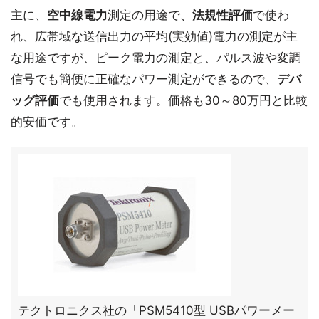
主に、
空中線電力
測定の用途で、
法規性評価
で使わ
れ、広帯域な送信出力の平均(実効値)電力の測定が主
な用途ですが、ピーク電力の測定と、パルス波や変調
信号でも簡便に正確なパワー測定ができるので、
デバ
ッグ評価
でも使用されます。価格も30～80万円と比較
的安価です。
テクトロニクス社の「PSM5410型 USBパワーメー