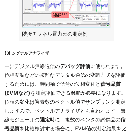
隣接チャネル電力比の測定例
(3) シグナルアナライザ
主にデジタル無線通信の
デバッグ評価
に使われます。
位相変調などの複雑なデジタル通信の変調方式を評価
するためには、時間軸で信号の位相変化と
信号品質
(EVMなど)
を測定評価できる機能が必要になります。
位相の変化は複素数のベクトル値でサンプリング測定
しますので、ベクトルアナライザとも言われます。無
線モジュールの
選定時
に、複数のベンダの試供品の
信
号品質
を比較検討する場合に、EVM値の測定結果を比