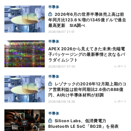
半導体
2026年6月の世界半導体売上高は前
年同月比123.6％増の1345億ドルで過去
最高更新 SIA調べ
2026/08/07 21:01
半導体
APEX 2026から見えてきた未来:先端電
子パッケージングの最新事情と次なるパ
ラダイムシフト
レポート
2026/08/07 07:00
半導体
レゾナックの2026年12月期上期のコ
ア営業利益は前年同期比2.6倍の888億
円、AI向け半導体材料が好調
レポート
2026/08/06 18:26
半導体
Silicon Labs、低消費電力
Bluetooth LE SoC「BG2B」を発表