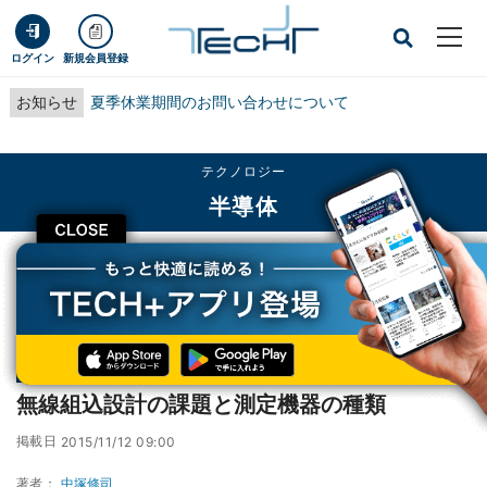
ログイン
新規会員登録
お知らせ
夏季休業期間のお問い合わせについて
テクノロジー
半導体
CLOSE
TECH+
テクノロジー
半導体
無線組込設計の課題と測定機器の種類
連載
はじめての無線組み込み機器設計
第3回
無線組込設計の課題と測定機器の種類
掲載日
2015/11/12 09:00
著者：
中塚修司