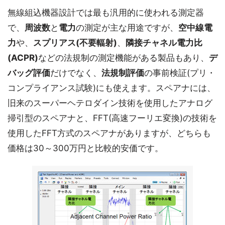
無線組込機器設計では最も汎用的に使われる測定器
で、
周波数
と
電力
の測定が主な用途ですが、
空中線電
力
や、
スプリアス(不要輻射)
、
隣接チャネル電力比
(ACPR)
などの法規制の測定機能がある製品もあり、
デ
バッグ評価
だけでなく、
法規制評価
の事前検証(プリ・
コンプライアンス試験)にも使えます。スペアナには、
旧来のスーパーヘテロダイン技術を使用したアナログ
掃引型のスペアナと、FFT(高速フーリエ変換)の技術を
使用したFFT方式のスペアナがありますが、どちらも
価格は30～300万円と比較的安価です。