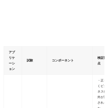
アプ
リケ
検証観
試験
コンポーネント
ーシ
点
ョン
・正し
くビジ
ネス例
外が返
される
か