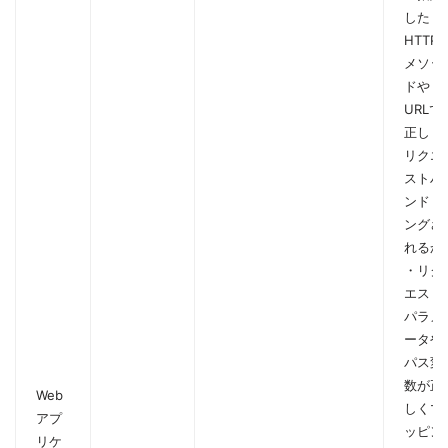
した
HTTP
メソッ
ドや
URLで
正しく
リクエ
ストハ
ンドリ
ングさ
れるか
・リク
エスト
パラメ
ータや
パス変
数が正
Web
しくマ
アプ
ッピン
リケ