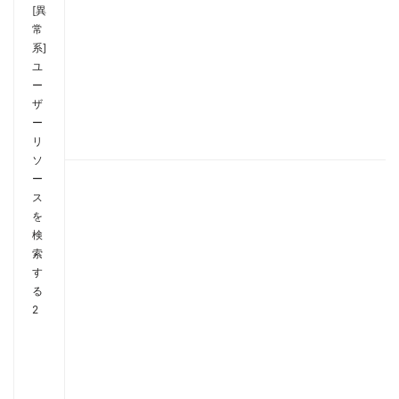
[異
常
系]
ユ
ー
ザ
ー
リ
ソ
ー
ス
を
検
索
す
る
2