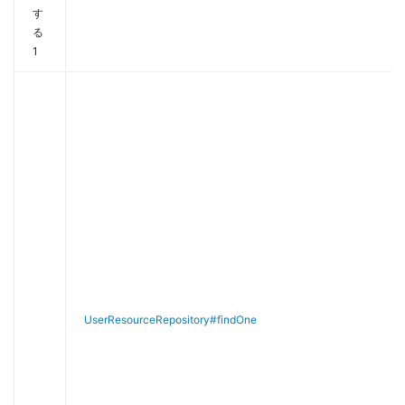
す
る
1
UserResourceRepository#findOne