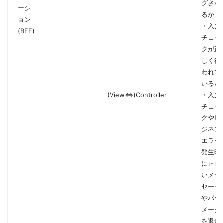
グされ
ーシ
るか
ョン
・入力
(BFF)
チェッ
クが正
しく行
われて
いるか
(View⇔)Controller
・入力
チェッ
クやビ
ジネス
エラー
発生時
に正し
いメッ
セージ
やパラ
メータ
を返却