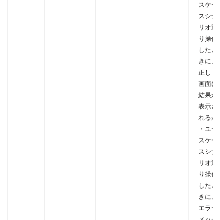
スケー
スシナ
リオ通
り操作
したと
きに、
正しく
画面に
結果が
表示さ
れるか
・ユー
スケー
スシナ
リオ通
り操作
したと
きに、
エラー
メッセ