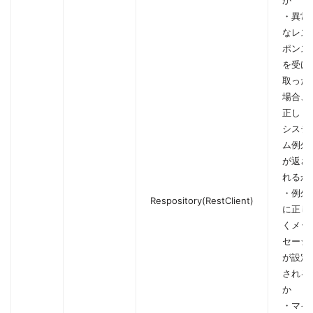
・異常
なレス
ポンス
を受け
取った
場合、
正しく
システ
ム例外
が返さ
れるか
・例外
Respository(RestClient)
に正し
くメッ
セージ
が設定
される
か
・マイ