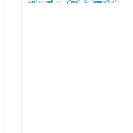
UserResourceRepositoryTest#findOneAbnormalTest2()