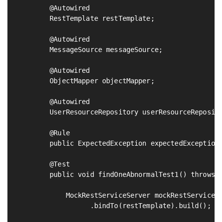
        @Autowired

        RestTemplate restTemplate;

        @Autowired

        MessageSource messageSource;

        @Autowired

        ObjectMapper objectMapper;

        @Autowired

        UserResourceRepository userResourceReposito
        @Rule

        public ExpectedException expectedException 
        @Test

        public void findOneAbnormalTest1() throws E
            MockRestServiceServer mockRestServiceSe
                  .bindTo(restTemplate).build();   