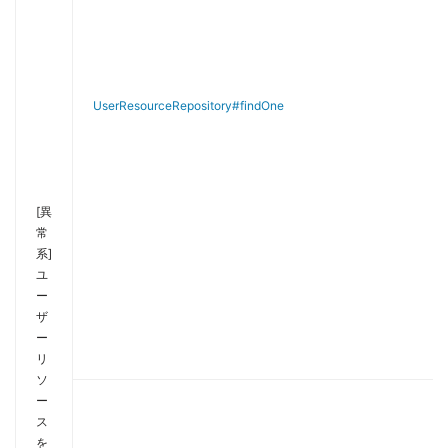
UserResourceRepository#findOne
[異
常
系]
ユ
ー
ザ
ー
リ
ソ
ー
ス
を