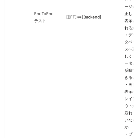
ージが
EndToEnd
正しく
[BFF]⇔[Backend]
テスト
表示さ
れるか
・デー
タベー
スへ正
しくデ
ータが
反映で
きるか
・画面
表示の
レイア
ウトが
崩れて
いない
か
・ブラ