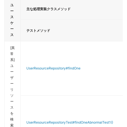
ユ
主な処理実装クラスメソッド
ー
ス
ケ
ー
テストメソッド
ス
[異
常
系]
ユ
UserResourceRepository#findOne
ー
ザ
ー
リ
ソ
ー
ス
を
検
UserResourceRepositoryTest#findOneAbnormalTest1()
索