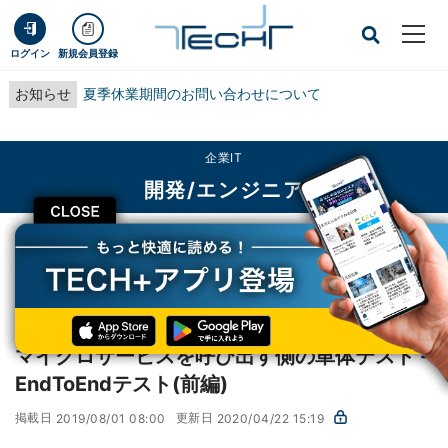
ログイン
新規会員登録
お知らせ
夏季休業期間のお問い合わせについて
企業IT
開発/エンジニア
CLOSE
TECH+
企業IT
開発/エンジニア
マイクロサービスを呼び出す側の単体テスト - EndToEndテスト(前編)
AWSで実践! 基盤構築・デプロイ自動化
第8回
マイクロサービスを呼び出す側の単体テスト -
EndToEndテスト(前編)
掲載日
更新日
2019/08/01 08:00
2020/04/22 15:19