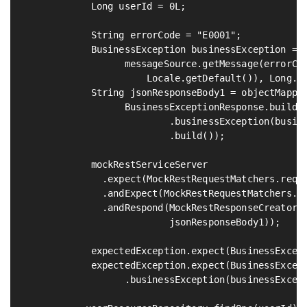
            Long userId = 0L;

            String errorCode = "E0001";

            BusinessException businessException = n
                  messageSource.getMessage(errorCod
                      Locale.getDefault()), Long.to
            String jsonResponseBody1 = objectMapper
                  BusinessExceptionResponse.builder
                          .businessException(busine
                          .build());               
            mockRestServiceServer

              .expect(MockRestRequestMatchers.reque
              .andExpect(MockRestRequestMatchers.me
              .andRespond(MockRestResponseCreators.
                          jsonResponseBody1));     
            expectedException.expect(BusinessExcept
            expectedException.expect(BusinessExcept
                  .businessException(businessExcept