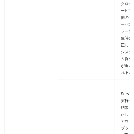
クロサ
ービス
側のサ
ーバエ
ラー発
生時に
正しく
システ
ム例外
が返さ
れるか
・
Servic
実行の
結果、
正しく
アウト
プット