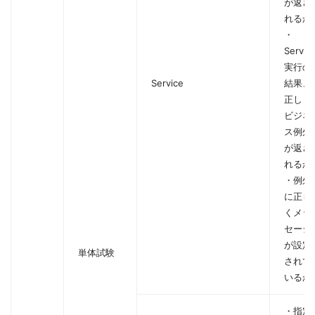
が返さ
れるか
・
Servic
実行の
Service
結果、
正しく
ビジネ
ス例外
が返さ
れるか
・例外
に正し
くメッ
セージ
が設定
単体試験
されて
いるか
・指定