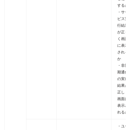
するか
・サー
ビス実
行結果
が正し
く画面
に表示
される
か
・非同
期通信
の実行
結果が
正しく
画面に
表示さ
れるか
・ユー