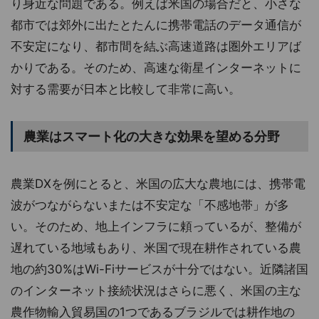
り身近な問題である。例えば米国の場合だと、小さな
都市では郊外に出たとたんに携帯電話のデータ通信が
不安定になり、都市間を結ぶ高速道路は圏外エリアば
かりである。そのため、高速な衛星インターネットに
対する需要が日本と比較して非常に高い。
農業はスマート化の大きな効果を望める分野
農業DXを例にとると、米国の広大な農地には、携帯電
波がつながらないまたは不安定な「不感地帯」が多
い。そのため、地上インフラに頼っているが、整備が
遅れている地域もあり、米国で現在耕作されている農
地の約30%はWi-Fiサービスが十分ではない。近隣諸国
のインターネット接続状況はさらに悪く、米国の主な
農作物輸入貿易国の1つであるブラジルでは耕作地の