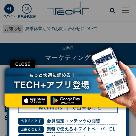
ログイン
新規会員登録
お知らせ
夏季休業期間のお問い合わせについて
企業IT
マーケティング
CLOSE
TECH+
企業IT
マーケティング
SpaceXが打ち上げ衛星ブロードバンド「Starlink」で狙う、シナジー効果
連載
シリコンバレー101
第985回
SpaceXが打ち上げ衛星ブロードバンド
「Starlink」で狙う、シナジー効果