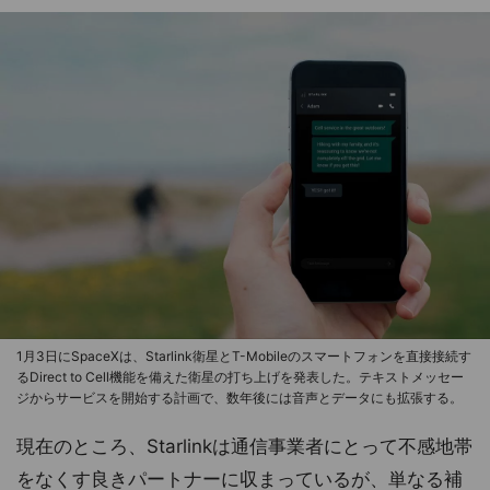
1月3日にSpaceXは、Starlink衛星とT-Mobileのスマートフォンを直接接続す
るDirect to Cell機能を備えた衛星の打ち上げを発表した。テキストメッセー
ジからサービスを開始する計画で、数年後には音声とデータにも拡張する。
現在のところ、Starlinkは通信事業者にとって不感地帯
をなくす良きパートナーに収まっているが、単なる補