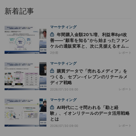
新着記事
マーケティング
年間購入金額20%増、利益率8pt改
善——“顧客を知る”から始まったファン
ケルの通販変革と、次に見据えるオムニ
チャネル
2分前
レポート
マーケティング
購買データで「売れるメディア」を
つくる、セブン-イレブンのリテールメ
ディア戦略
レポート
2026/07/30 09:00
マーケティング
AI時代にこそ問われる「勘と経
験」、イオンリテールのデータ活用戦略
とは
レポート
2026/07/30 09:00