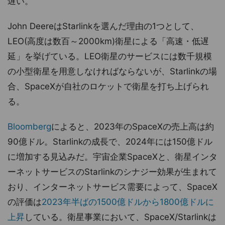
遅い。
John DeereはStarlinkを選んだ理由の1つとして、
LEO(高度は数百～2000km)衛星による「高速・低遅
延」を挙げている。LEO衛星のサービスには数千規模
の小型衛星を用意しなければならないが、Starlinkの場
合、SpaceXが自社のロケットで衛星を打ち上げられ
る。
Bloomberg
によると、2023年のSpaceXの売上高は約
90億ドル。Starlinkの成長で、2024年には150億ドル
に増加する見込みだ。宇宙企業SpaceXと、衛星インタ
ーネットサービスのStarlinkのシナジー効果が生まれて
おり、インターネットサービス需要によって、SpaceX
の評価は
2023年半ばの1500億ドルから1800億ドルに
上昇
している。衛星事業において、SpaceX/Starlinkは