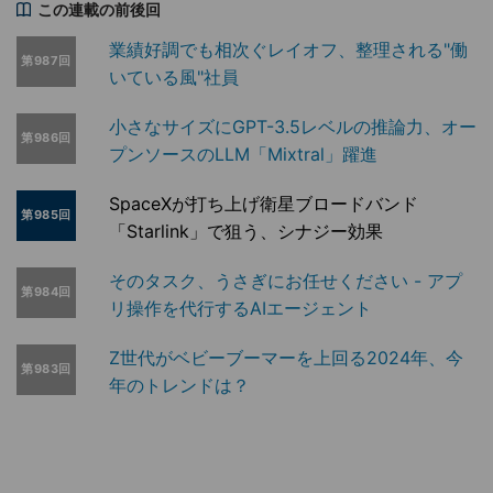
この連載の前後回
業績好調でも相次ぐレイオフ、整理される"働
第987回
いている風"社員
小さなサイズにGPT-3.5レベルの推論力、オー
第986回
プンソースのLLM「Mixtral」躍進
SpaceXが打ち上げ衛星ブロードバンド
第985回
「Starlink」で狙う、シナジー効果
そのタスク、うさぎにお任せください - アプ
第984回
リ操作を代行するAIエージェント
Z世代がベビーブーマーを上回る2024年、今
第983回
年のトレンドは？