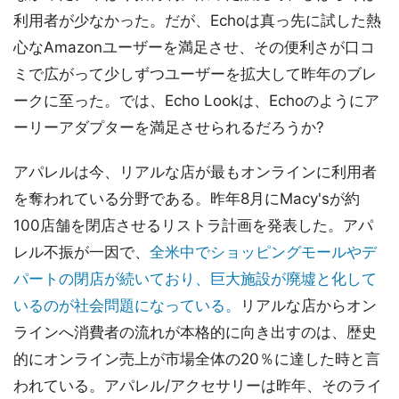
利用者が少なかった。だが、Echoは真っ先に試した熱
心なAmazonユーザーを満足させ、その便利さが口コ
ミで広がって少しずつユーザーを拡大して昨年のブレ
ークに至った。では、Echo Lookは、Echoのようにア
ーリーアダプターを満足させられるだろうか?
アパレルは今、リアルな店が最もオンラインに利用者
を奪われている分野である。昨年8月にMacy'sが約
100店舗を閉店させるリストラ計画を発表した。アパ
レル不振が一因で、
全米中でショッピングモールやデ
パートの閉店が続いており、巨大施設が廃墟と化して
いるのが社会問題になっている。
リアルな店からオン
ラインへ消費者の流れが本格的に向き出すのは、歴史
的にオンライン売上が市場全体の20％に達した時と言
われている。アパレル/アクセサリーは昨年、そのライ