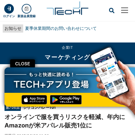
ログイン
新規会員登録
お知らせ
夏季休業期間のお問い合わせについて
企業IT
マーケティング
CLOSE
TECH+
企業IT
マーケティング
オンラインで服を買うリスクを軽減、年内にAmazonが米アパレル販売1位に
連載
シリコンバレー101
第706回
オンラインで服を買うリスクを軽減、年内に
Amazonが米アパレル販売1位に