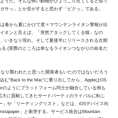
ようだ。そんな怖い動物がひょっこり出てくると知っ
ガサっ」とか音がすると思わず「ビクっ」である。
には春から夏にかけて度々マウンテンライオン警報が出
イオンと言えば、「突然アタックしてくる猫」なの
、いきなり現れ、そして夏後半にリリースされる次期
ある (実際のところは単なるライオンつながりの命名だ
onにいきなり襲われたと思った開発者もいたのではないだろう
む"Back to the Mac"に乗り出してから、AppleはOS
tterのようにプラットフォーム同士が融合している例も
の拡大に貢献してきたサードパーティのライバルに転じ
ダー」や「リーディングリスト」などは、iOSデバイス向
tapaper」と衝突する。サービス統合はMountain