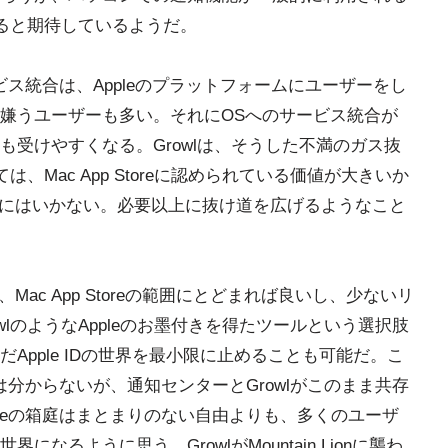
がると期待しているようだ。
ビス統合は、Appleのプラットフォームにユーザーをし
嫌うユーザーも多い。それにOSへのサービス統合が
受けやすくなる。Growlは、そうした不満のガス抜
は、Mac App Storeに認められている価値が大きいか
けにはいかない。必要以上に抜け道を広げるようなこと
ac App Storeの範囲にとどまれば良いし、少ないリ
lのようなAppleのお墨付きを得たツールという選択肢
Apple IDの世界を最小限に止めることも可能だ。こ
は分からないが、通知センターとGrowlがこのまま共存
leの箱庭はまとまりのない自由よりも、多くのユーザ
るように思う。GrowlがMountain Lionに襲わ