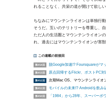
れることなく、共栄の道が開けて欲しい
ちなみにマウンテンライオンは単独行動
そうだ。互いのテリトリーを尊重し、自
ただ人の生活圏とマウンテンライオンの
れ、過去にはマウンテンライオンが害獣
この連載の前後回
脱Google加速!? Foursquareが
第454回
原点回帰するFlickr、ポストP
第453回
次期Mac OS、マウンテンライ
第452回
モバイルの未来!? Androidを飲み
第451回
「1984」から28年、スーパーボ
第450回