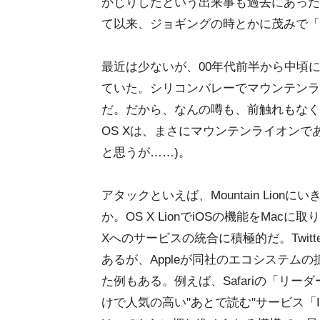
かじりしたという出来事も過去にあった
て以来、ジョギングの時とかに茂みで「
最近は少ないが、00年代前半から中頃
ていた。シリコンバレーでマウンテンラ
だ。だから、なんの噂も、前触れもなく
OS Xは、まさにマウンテンライオンで
と思うが……)。
アタックといえば、Mountain Li
か。OS X LionでiOSの機能をMacに取り込
Xへのサービスの統合に積極的だ。Twi
あるが、Appleが同社のエコシステム
た例もある。例えば、Safariの「リー
けで人気の高い"あとで読む"サービス「Ins