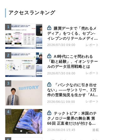
アクセスランキング
購買データで「売れるメ
ディア」をつくる、セブン-
イレブンのリテールメディア
戦略
レポート
2026/07/30 09:00
AI時代にこそ問われる
「勘と経験」、イオンリテー
ルのデータ活用戦略とは
レポート
2026/07/30 09:00
「バンクなのに引き出せ
ない」――サントリー、3万
件の営業知見を生かす「AI軍
師」とは
レポート
2026/06/11 09:00
テックトピア：米国のテ
クノロジー業界の舞台裏 第
66回 正直者だけが付けるAI
ラベル - Instagramの透明性
連載
2026/06/26 15:45
はなぜ逆効果になり得るのか