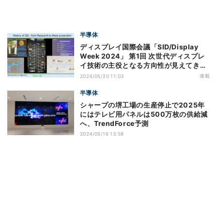
半導体
ディスプレイ国際会議「SID/Display
Week 2024」 第1回 次世代ディスプレ
イ技術の主役となる方向性が見えてきた
「量子ドット」
連載
2024/05/20 11:03
半導体
シャープの堺工場の生産停止で2025年
にはテレビ用パネルは500万枚の供給減
へ、TrendForce予測
2024/05/16 13:58