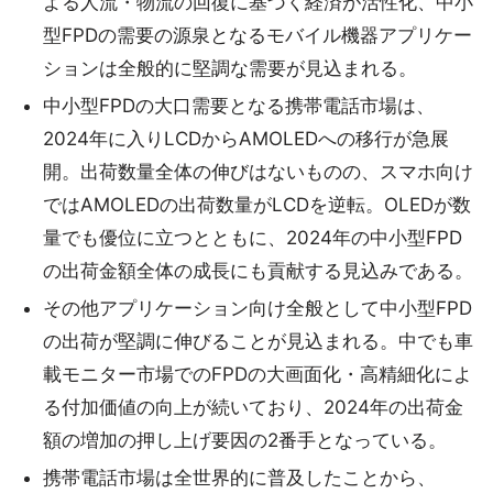
よる人流・物流の回復に基づく経済が活性化、中小
型FPDの需要の源泉となるモバイル機器アプリケー
ションは全般的に堅調な需要が見込まれる。
中小型FPDの大口需要となる携帯電話市場は、
2024年に入りLCDからAMOLEDへの移行が急展
開。出荷数量全体の伸びはないものの、スマホ向け
ではAMOLEDの出荷数量がLCDを逆転。OLEDが数
量でも優位に立つとともに、2024年の中小型FPD
の出荷金額全体の成長にも貢献する見込みである。
その他アプリケーション向け全般として中小型FPD
の出荷が堅調に伸びることが見込まれる。中でも車
載モニター市場でのFPDの大画面化・高精細化によ
る付加価値の向上が続いており、2024年の出荷金
額の増加の押し上げ要因の2番手となっている。
携帯電話市場は全世界的に普及したことから、