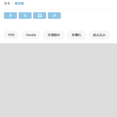
著者：
服部毅
FPD
Omdia
市場動向
有機EL
組み込み