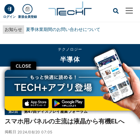
ログイン
新規会員登録
お知らせ
夏季休業期間のお問い合わせについて
テクノロジー
半導体
CLOSE
TECH+
テクノロジー
半導体
スマホ用パネルの主流は液晶から有機ELへ
連載
第47回ディスプレイ産業フォーラム
第2回
スマホ用パネルの主流は液晶から有機ELへ
掲載日
2024/08/20 07:05