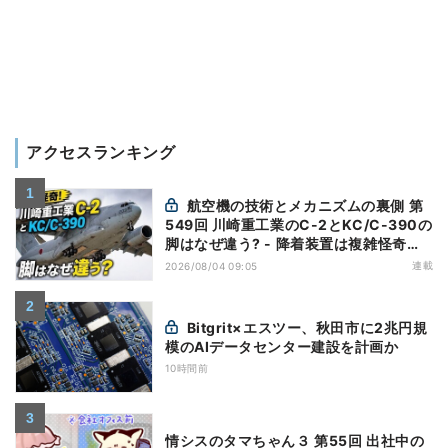
アクセスランキング
航空機の技術とメカニズムの裏側 第
549回 川崎重工業のC-2とKC/C-390の
脚はなぜ違う? - 降着装置は複雑怪奇
(5)|軍用輸送機(10)
連載
2026/08/04 09:05
Bitgrit×エスツー、秋田市に2兆円規
模のAIデータセンター建設を計画か
10時間前
情シスのタマちゃん３ 第55回 出社中の