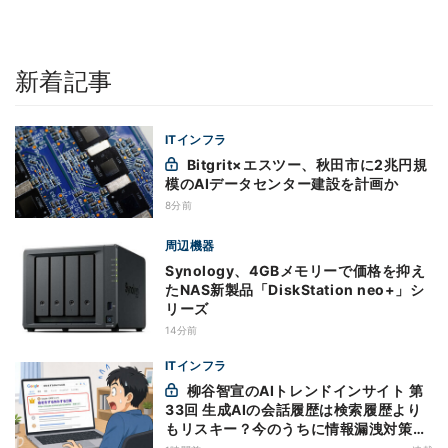
新着記事
ITインフラ
Bitgrit×エスツー、秋田市に2兆円規
模のAIデータセンター建設を計画か
8分前
周辺機器
Synology、4GBメモリーで価格を抑え
たNAS新製品「DiskStation neo+」シ
リーズ
14分前
ITインフラ
柳谷智宣のAIトレンドインサイト 第
33回 生成AIの会話履歴は検索履歴より
もリスキー？今のうちに情報漏洩対策を
万全にしておこう