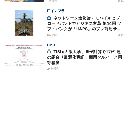
1時間前
連載
ITインフラ
ネットワーク進化論 - モバイルとブ
ロードバンドでビジネス変革 第44回 ソ
フトバンクが「HAPS」のプレ商用サー
ビス開始を表明、本格的な商用展開のめ
6時間前
連載
どは
HPC
TISI×大阪大学、量子計算で1万件超
の組合せ最適化実証 商用ソルバーと同
等精度
24時間前