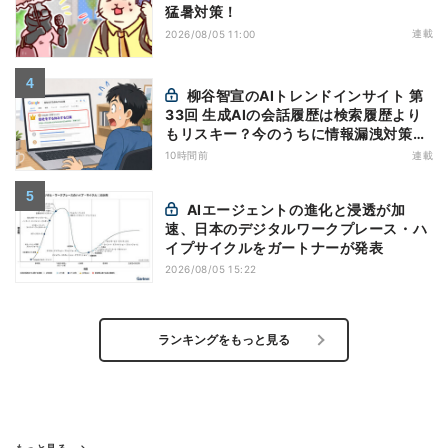
猛暑対策！
連載
2026/08/05 11:00
柳谷智宣のAIトレンドインサイト 第
33回 生成AIの会話履歴は検索履歴より
もリスキー？今のうちに情報漏洩対策を
万全にしておこう
10時間前
連載
AIエージェントの進化と浸透が加
速、日本のデジタルワークプレース・ハ
イプサイクルをガートナーが発表
2026/08/05 15:22
ランキングをもっと見る