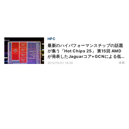
HPC
最新のハイパフォーマンスチップの話題
が集う「Hot Chips 25」 第15回 AMD
が発表したJaguarコア+GCNによる低
電力APU「Kabini」(1)
連載
2013/10/01 16:00