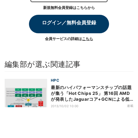
新規無料会員登録はこちらから
ログイン／無料会員登録
会員サービスの詳細は
こちら
編集部が選ぶ関連記事
HPC
最新のハイパフォーマンスチップの話題
が集う「Hot Chips 25」 第16回 AMD
が発表したJaguarコア+GCNによる低
電力APU「Kabini」(2)
連載
2013/10/02 10:00