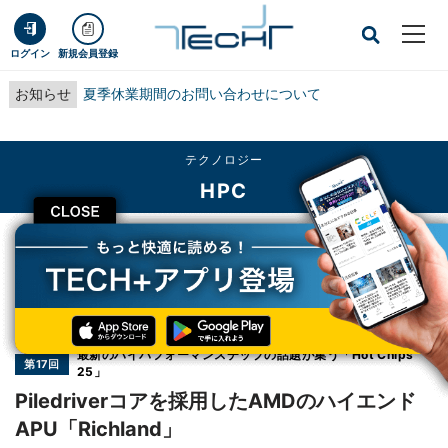
ログイン
新規会員登録
お知らせ
夏季休業期間のお問い合わせについて
テクノロジー
HPC
CLOSE
TECH+
テクノロジー
HPC
Piledriverコアを採用したAMDのハイエンドAPU「Richland」
連載
最新のハイパフォーマンスチップの話題が集う「Hot Chips
第17回
25」
Piledriverコアを採用したAMDのハイエンド
APU「Richland」