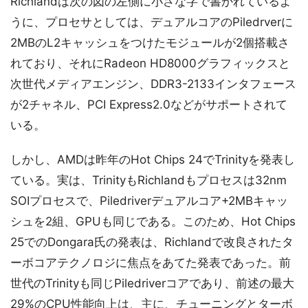
Richlandは次の図の左側に小さな字で書かれているよ
うに、プロセサとしては、デュアルコアのPiledrverに
2MBのL2キャッシュをつけたモジュールが2個搭載さ
れており、それにRadeon HD8000グラフィックスと
次世代メディアエンジン、DDR3-2133インタフェース
が2チャネル、PCI Express2.0などがサポートされて
いる。
しかし、AMDは昨年のHot Chips 24でTrinityを発表し
ている。実は、TrinityもRichlandもプロセスは32nm
SOIプロセスで、Piledriverデュアルコア+2MBキャッ
シュを2組、GPUも同じである。このため、Hot Chips
25でのDongara氏の発表は、Richlandで改良されたタ
ーボコアテクノロジに焦点をあてた発表であった。前
世代のTrinityも同じPiledriverコアであり、前述の最大
29%のCPU性能向上は、主に、チューニングとターボ