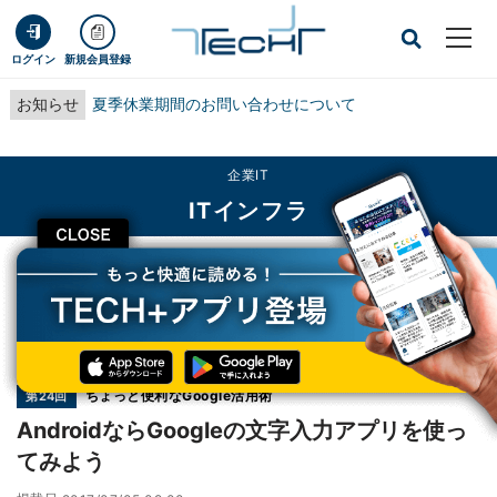
ログイン
新規会員登録
お知らせ
夏季休業期間のお問い合わせについて
企業IT
ITインフラ
CLOSE
TECH+
企業IT
ITインフラ
AndroidならGoogleの文字入力アプリを使ってみよう
連載
ちょっと便利なGoogle活用術
第24回
AndroidならGoogleの文字入力アプリを使っ
てみよう