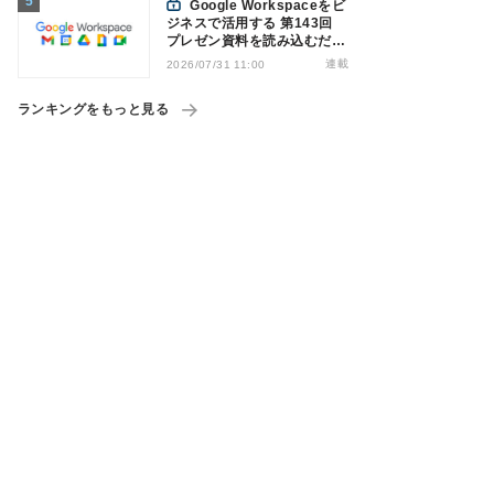
Google Workspaceをビ
ジネスで活用する 第143回
プレゼン資料を読み込むだけ
でナレーション付き動画を作
連載
2026/07/31 11:00
成可能になった「Google
Vids」
ランキングをもっと見る