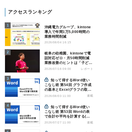
アクセスランキング
沖縄電力グループ、kintone
導入で年間1万5,000時間の
業務時間削減
2026/08/04 16:15
岐阜の幼稚園、kintoneで電
話対応ゼロ・月50時間削減
業務改善のヒントは「子ども
の遊び」
レポート
2026/07/16 09:00
知って得するWord使い
こなし術 第54回 グラフ作成
の基本とExcelグラフの取り
込み方法
連載
2026/08/03 11:00
知って得するWord使い
こなし術 第53回 Wordの表
で合計や平均を計算する(関
数の入力)
連載
2026/07/27 11:00