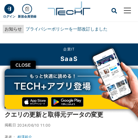
ログイン
新規会員登録
お知らせ
プライバシーポリシーを一部改訂しました
企業IT
SaaS
CLOSE
TECH+
企業IT
SaaS
クエリの更新と取得元データの変更
連載
Excelをノーコードで自動化しよう! パワークエリの教科書
第5回
クエリの更新と取得元データの変更
掲載日
2024/06/10 11:00
著者：
相澤裕介