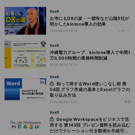
SaaS
お寺にもDXの波 - 一畑寺など山陰5社が
明かしたkintone導入の効果
レポート
2026/08/06 09:05
SaaS
沖縄電力グループ、kintone導入で年間1
万5,000時間の業務時間削減
2026/08/04 16:15
SaaS
知って得するWord使いこなし術 第
54回 グラフ作成の基本とExcelグラフの
取り込み方法
連載
2026/08/03 11:00
SaaS
Google Workspaceをビジネスで活
用する 第143回 プレゼン資料を読み込む
だけでナレーション付き動画を作成可能