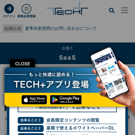
ログイン
新規会員登録
お知らせ
夏季休業期間のお問い合わせについて
企業IT
SaaS
CLOSE
TECH+
企業IT
SaaS
メールの検索や返信にも役立つ、「Gmail」の「Gemini」サイドパネル活用法
連載
Google Workspaceをビジネスで活用する
第99回
メールの検索や返信にも役立つ、「Gmail」の
「Gemini」サイドパネル活用法