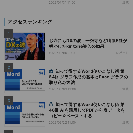
になった「Google Vids」
連載
2026/07/31 11:00
アクセスランキング
お寺にもDXの波 - 一畑寺など山陰5社が
明かしたkintone導入の効果
レポート
2026/08/06 09:05
知って得するWord使いこなし術 第
54回 グラフ作成の基本とExcelグラフの
取り込み方法
連載
2026/08/03 11:00
知って得するWord使いこなし術 第
48回 AIを活用してPDFから表データを
コピー＆ペーストする
連載
2026/06/22 11:00