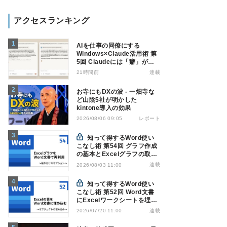
アクセスランキング
AIを仕事の同僚にする
Windows×Claude活用術 第
5回 Claudeには「癖」があ
る――戸惑いやすい7つの仕
21時間前
連載
様
お寺にもDXの波 - 一畑寺な
ど山陰5社が明かした
kintone導入の効果
レポート
2026/08/06 09:05
知って得するWord使い
こなし術 第54回 グラフ作成
の基本とExcelグラフの取り
込み方法
連載
2026/08/03 11:00
知って得するWord使い
こなし術 第52回 Word文書
にExcelワークシートを埋め
込んで表を作る
連載
2026/07/20 11:00