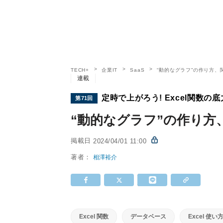
TECH+
企業IT
SaaS
“動的なグラフ”の作り方、関
連載
定時で上がろう! Excel関数の底
第71回
“動的なグラフ”の作り方、
掲載日
2024/04/01 11:00
著者：
相澤裕介
Excel 関数
データベース
Excel 使い