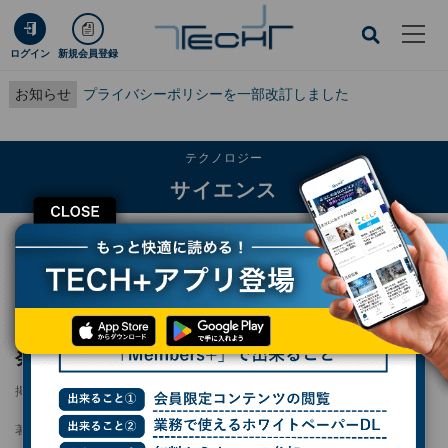
ログイン
新規会員登録
お知らせ
プライバシーポリシーを一部改訂しました
テクノロジー
サイエンス
CLOSE
TECH+
テクノロジー
サイエンス
京大などが「胃酸充電半導体集積回路」を開発 - “デジタル錠剤”実現に前進
京大などが「胃酸充電半導体集積回路」を開
発 - “デジタル錠剤”実現に前進
掲載日
2025/10/30 07:00
著者：
波留久泉