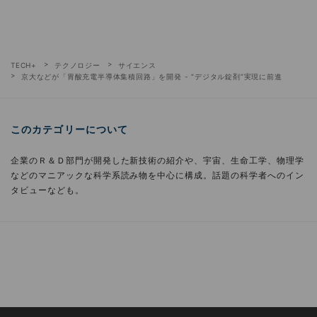
TECH+
テクノロジー
サイエンス
京大などが「胃酸充電半導体集積回路」を開発 - “デジタル錠剤”実現に前進
このカテゴリーについて
企業のＲ＆Ｄ部門が開発した新技術の紹介や、宇宙、生命工学、物理学
などのマニアックな科学系読み物を中心に構成。話題の科学者へのイン
タビューなども。