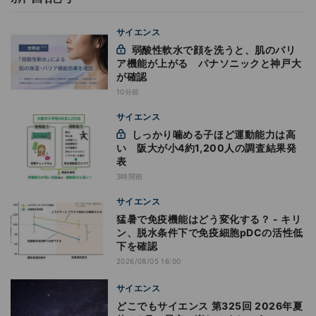
サイエンス
弱酸性軟水で顔を洗うと、肌のバリ
ア機能が上がる パナソニックと神戸大
が確認
10分前
サイエンス
しっかり噛める子ほど運動能力は高
い 阪大が小4約1,200人の調査結果発
表
3時間前
サイエンス
猛暑で免疫機能はどう変化する？ - キリ
ン、脱水条件下で免疫細胞pDCの活性低
下を確認
2026/08/05 16:00
サイエンス
どこでもサイエンス 第325回 2026年夏