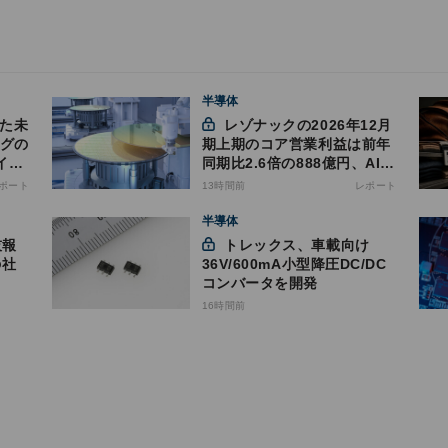
半導体
きた未
レゾナックの2026年12月
ングの
期上期のコア営業利益は前年
イム
同期比2.6倍の888億円、AI向
け半導体材料が好調
ポート
13時間前
レポート
半導体
トレックス、車載向け
の社
36V/600mA小型降圧DC/DC
コンバータを開発
16時間前