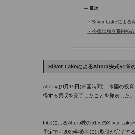
目次
Silver Lakeによ
今後は独立系FPG
Silver LakeによるAltera株式5
Altera
は9月15日(米国時間)、米国の投資ファン
得する買収を完了したことを発表した。
IntelによるAltera株の51％のSilv
予定でも2025年後半には取引が完了する