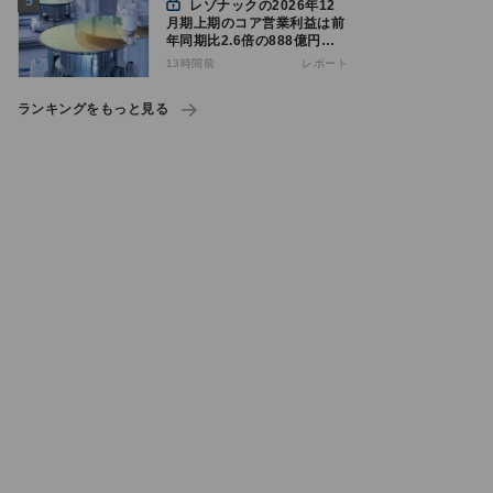
レゾナックの2026年12
月期上期のコア営業利益は前
年同期比2.6倍の888億円、
AI向け半導体材料が好調
13時間前
レポート
ランキングをもっと見る