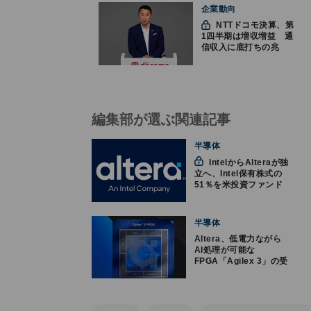
企業動向
NTTドコモ決算、第
1四半期は増収増益 通
信収入に底打ちの兆
し、金融・AIを強化
編集部が選ぶ関連記事
半導体
IntelからAlteraが独
立へ、Intel保有株式の
51％を米投資ファンド
のSilver Lakeに売却
半導体
Altera、低電力ながら
AI処理が可能な
FPGA「Agilex 3」の受
注を開始