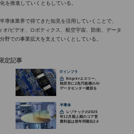
化を推進していくともしている。
れまでの半導体業界で得てきた知見を活用していくことで、
ーディオ/ビデオ、ロボティクス、航空宇宙、防衛、データ
要分野での事業拡大を支えていくとしている。
限定記事
ITインフラ
Bitgrit×エスツー、
秋田市に2兆円規模のAI
データセンター建設を
計画か
半導体
レゾナックの2026
年12月期上期のコア営
業利益は前年同期比2.6
倍の888億円、AI向け半
導体材料が好調