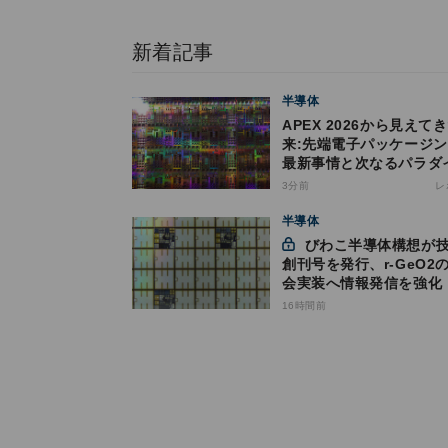
新着記事
半導体
APEX 2026から見えて
来:先端電子パッケージ
最新事情と次なるパラダ
シフト
3分前
レ
半導体
びわこ半導体構想が技報
創刊号を発行、r-GeO2
会実装へ情報発信を強化
16時間前