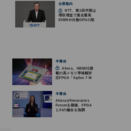
企業動向
NTT、第1四半期は
増収増益で過去最高
IOWNや分散GPUの取
り組みを説明
半導体
Altera、HBM2E搭
載の高メモリ帯域幅対
応FPGA「Agilex 7 M
シリーズ」の量産出荷
を開始
半導体
AlteraがInnovators
Forumを開催、FPGA
とAIの融合を強調