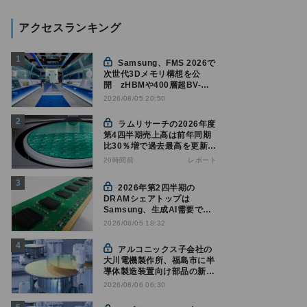
アクセスランキング
Samsung、FMS 2026で
次世代3Dメモリ構想を公
開 zHBMや400層超BV-
NANDを披露
2026/08/05 20:50
ラムリサーチの2026年度
第4四半期売上高は前年同期
比30％増で過去最高を更新、
NAND関連が好調
20時間前
レポート
2026年第2四半期の
DRAMシェアトップは
Samsung、生成AI需要で競
争構図に変化
2026/08/05 18:32
Counterpoint調べ
アルコニックス子会社の
大川電機製作所、福島市に半
導体製造装置向け部品の新工
場建設を決定
2026/08/06 06:30