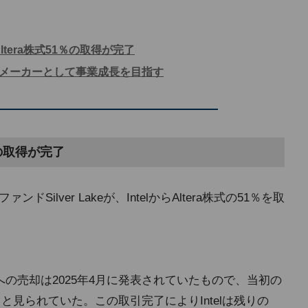
るAltera株式51％の取得が完了
Aメーカーとして事業成長を目指す
1％の取得が完了
ドSilver Lakeが、IntelからAltera株式の51％を取
er Lakeへの売却は2025年4月に発表されていたもので、当初の
と見られていた。この取引完了によりIntelは残りの