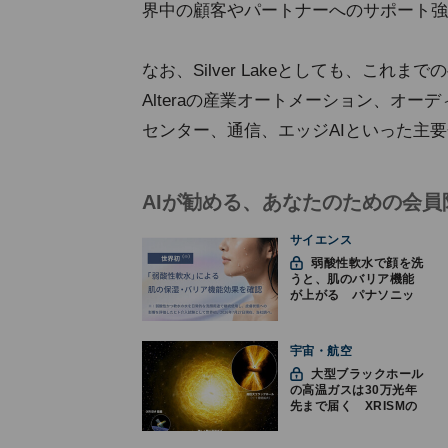
界中の顧客やパートナーへのサポート強
なお、Silver Lakeとしても、こ
Alteraの産業オートメーション、オ
センター、通信、エッジAIといった主
AIが勧める、あなたのための会員
サイエンス
弱酸性軟水で顔を洗
うと、肌のバリア機能
が上がる パナソニッ
クと神戸大が確認
宇宙・航空
大型ブラックホール
の高温ガスは30万光年
先まで届く XRISMの
観測で判明