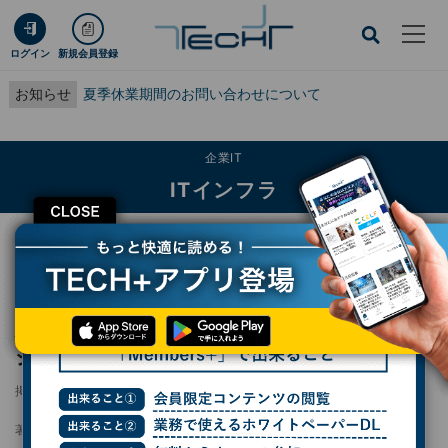
ログイン
新規会員登録
お知らせ
夏季休業期間のお問い合わせについて
企業IT
ITインフラ
CLOSE
TECH+
企業IT
ITインフラ
建設業界の脱炭素化に向けた建設GXソリューション提供開始
建設業界の脱炭素化に向けた建設GXソリュー
ション提供開始
掲載日
2025/08/19 16:48
著者：
熊谷知泰