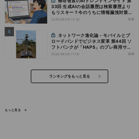
柳谷智宣のAIトレンドインサイト 第
33回 生成AIの会話履歴は検索履歴より
もリスキー？今のうちに情報漏洩対策を
万全にしておこう
連載
2026/08/06 15:50
ネットワーク進化論 - モバイルとブ
ロードバンドでビジネス変革 第44回 ソ
フトバンクが「HAPS」のプレ商用サー
ビス開始を表明、本格的な商用展開のめ
連載
2026/08/06 11:00
どは
ランキングをもっと見る
もっと見る