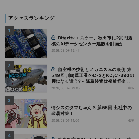
アクセスランキング
Bitgrit×エスツー、秋田市に2兆円規
模のAIデータセンター建設を計画か
2026/08/06 16:41
航空機の技術とメカニズムの裏側 第
549回 川崎重工業のC-2とKC/C-390の
脚はなぜ違う? - 降着装置は複雑怪奇
(5)|軍用輸送機(10)
連載
2026/08/04 09:05
情シスのタマちゃん３ 第55回 出社中の
猛暑対策！
連載
2026/08/05 11:00