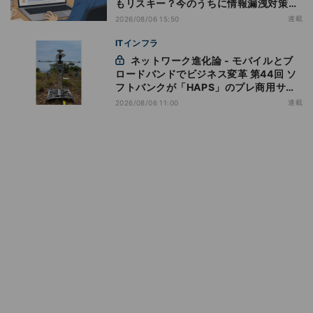
もリスキー？今のうちに情報漏洩対策を
万全にしておこう
連載
2026/08/06 15:50
ITインフラ
ネットワーク進化論 - モバイルとブ
ロードバンドでビジネス変革 第44回 ソ
フトバンクが「HAPS」のプレ商用サー
ビス開始を表明、本格的な商用展開のめ
連載
2026/08/06 11:00
どは