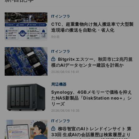
ITインフラ
CTC、超重量物向け無人搬送車で大型製
造現場の搬送を自動化・省人化
9分前
ITインフラ
Bitgrit×エスツー、秋田市に2兆円規
模のAIデータセンター建設を計画か
2026/08/06 16:41
周辺機器
Synology、4GBメモリーで価格を抑え
たNAS新製品「DiskStation neo+」シ
リーズ
2026/08/06 16:35
ITインフラ
柳谷智宣のAIトレンドインサイト 第
33回 生成AIの会話履歴は検索履歴より