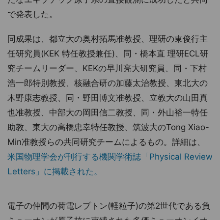
で発表した。
同成果は、都立大の奥村拓馬准教授、理研の東俊行主
任研究員(KEK 特任教授兼任)、同・橋本直 理研ECL研
究チームリーダー、KEKの早川亮大研究員、同・下村
浩一郎特別教授、核融合研の加藤太治教授、東北大の
木野康志教授、同・野田博文准教授、立教大の山田真
也准教授、中部大の岡田信二教授、同・外山裕一特任
助教、東大の高橋忠幸特任教授、筑波大のTong Xiao-
Min准教授らの共同研究チームによるもの。詳細は、
米国物理学会が刊行する機関学術誌「Physical Review
Letters」に掲載された。
電子の仲間の荷電レプトン(軽粒子)の第2世代である負