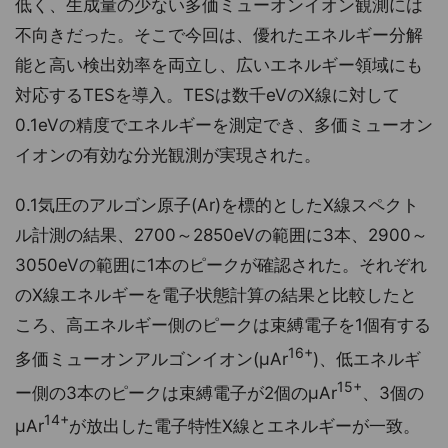
低く、生成量の少ない多価ミューオンイオン観測には
不向きだった。そこで今回は、優れたエネルギー分解
能と高い検出効率を両立し、広いエネルギー領域にも
対応するTESを導入。TESは数千eVのX線に対して
0.1eVの精度でエネルギーを測定でき、多価ミューオン
イオンの有効な分光観測が実現された。
0.1気圧のアルゴン原子(Ar)を標的としたX線スペクト
ル計測の結果、2700～2850eVの範囲に3本、2900～
3050eVの範囲に1本のピークが確認された。それぞれ
のX線エネルギーを電子状態計算の結果と比較したと
ころ、高エネルギー側のピークは束縛電子を1個有する
16+
多価ミューオンアルゴンイオン(μAr
)、低エネルギ
15+
ー側の3本のピークは束縛電子が2個のμAr
、3個の
14+
μAr
が放出した電子特性X線とエネルギーが一致。