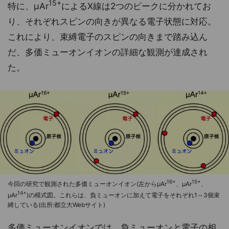
15+
特に、μAr
によるX線は2つのピークに分かれてお
り、それぞれスピンの向きが異なる電子状態に対応。
これにより、束縛電子のスピンの向きまで踏み込ん
だ、多価ミューオンイオンの詳細な観測が達成され
た。
16+
15+
今回の研究で観測された多価ミューオンイオン(左からμAr
、μAr
、
14+
μAr
)の模式図。これらは、負ミューオンに加えて電子をそれぞれ1～3個束
縛している(出所:都立大Webサイト)
多価ミューオンイオンでは、負ミューオンと電子の相