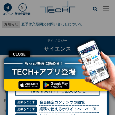
ログイン
新規会員登録
お知らせ
夏季休業期間のお問い合わせについて
テクノロジー
サイエンス
CLOSE
TECH+
テクノロジー
サイエンス
都立大など10者、エキゾチック原子系「多価ミューオンイオン」を初観測
都立大など10者、エキゾチック原子系「多価
ミューオンイオン」を初観測
掲載日
2025/06/23 17:21
著者：
波留久泉