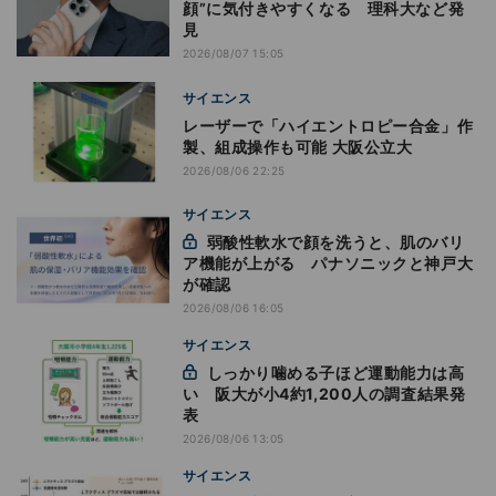
顔”に気付きやすくなる 理科大など発
見
2026/08/07 15:05
サイエンス
レーザーで「ハイエントロピー合金」作
製、組成操作も可能 大阪公立大
2026/08/06 22:25
サイエンス
弱酸性軟水で顔を洗うと、肌のバリ
ア機能が上がる パナソニックと神戸大
が確認
2026/08/06 16:05
サイエンス
しっかり噛める子ほど運動能力は高
い 阪大が小4約1,200人の調査結果発
表
2026/08/06 13:05
サイエンス