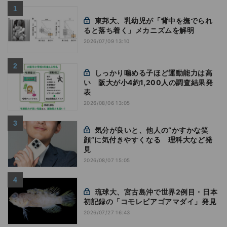
東邦大、乳幼児が「背中を撫でられ
ると落ち着く」メカニズムを解明
2026/07/09 13:10
しっかり噛める子ほど運動能力は高
い 阪大が小4約1,200人の調査結果発
表
2026/08/06 13:05
気分が良いと、他人の“かすかな笑
顔”に気付きやすくなる 理科大など発
見
2026/08/07 15:05
琉球大、宮古島沖で世界2例目・日本
初記録の「コモレビアゴアマダイ」発見
2026/07/27 16:43