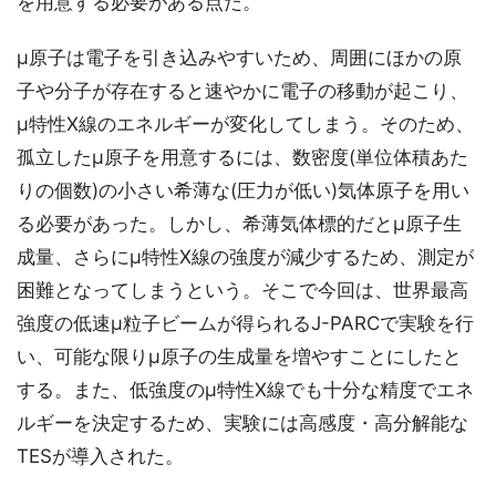
を用意する必要がある点だ。
μ原子は電子を引き込みやすいため、周囲にほかの原
子や分子が存在すると速やかに電子の移動が起こり、
μ特性X線のエネルギーが変化してしまう。そのため、
孤立したμ原子を用意するには、数密度(単位体積あた
りの個数)の小さい希薄な(圧力が低い)気体原子を用い
る必要があった。しかし、希薄気体標的だとμ原子生
成量、さらにμ特性X線の強度が減少するため、測定が
困難となってしまうという。そこで今回は、世界最高
強度の低速μ粒子ビームが得られるJ-PARCで実験を行
い、可能な限りμ原子の生成量を増やすことにしたと
する。また、低強度のμ特性X線でも十分な精度でエネ
ルギーを決定するため、実験には高感度・高分解能な
TESが導入された。