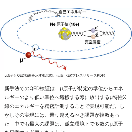
μ原子とQED効果を示す概念図。(出所:KEKプレスリリースPDF)
新手法でのQED検証は、μ原子が特定の準位からエネ
ルギーのより低い準位へ遷移する際に放出するμ特性X
線のエネルギーを精密計測することで実現可能だ。し
かしその実現には、乗り越えるべき課題が複数あっ
た。中でも最大の課題は、孤立環境下で多数のμ原子