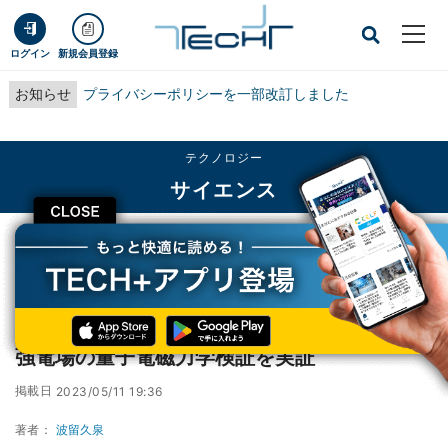
ログイン
新規会員登録
お知らせ
プライバシーポリシーを一部改訂しました
テクノロジー
サイエンス
CLOSE
TECH+
テクノロジー
サイエンス
理研など、エキゾチック原子を用いた新たな強電場の量子電磁力学検証を実証
理研など、エキゾチック原子を用いた新たな
強電場の量子電磁力学検証を実証
掲載日
2023/05/11 19:36
著者：
波留久泉