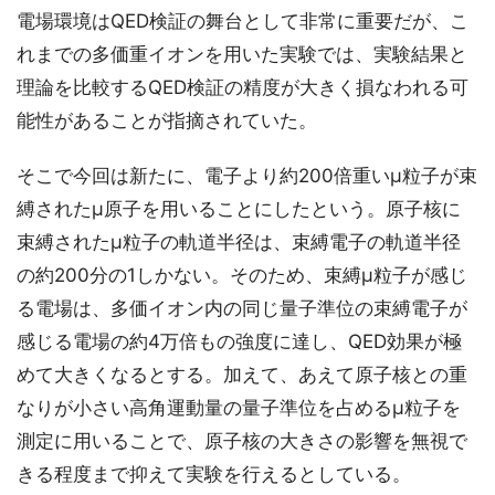
電場環境はQED検証の舞台として非常に重要だが、こ
れまでの多価重イオンを用いた実験では、実験結果と
理論を比較するQED検証の精度が大きく損なわれる可
能性があることが指摘されていた。
そこで今回は新たに、電子より約200倍重いμ粒子が束
縛されたμ原子を用いることにしたという。原子核に
束縛されたμ粒子の軌道半径は、束縛電子の軌道半径
の約200分の1しかない。そのため、束縛μ粒子が感じ
る電場は、多価イオン内の同じ量子準位の束縛電子が
感じる電場の約4万倍もの強度に達し、QED効果が極
めて大きくなるとする。加えて、あえて原子核との重
なりが小さい高角運動量の量子準位を占めるμ粒子を
測定に用いることで、原子核の大きさの影響を無視で
きる程度まで抑えて実験を行えるとしている。