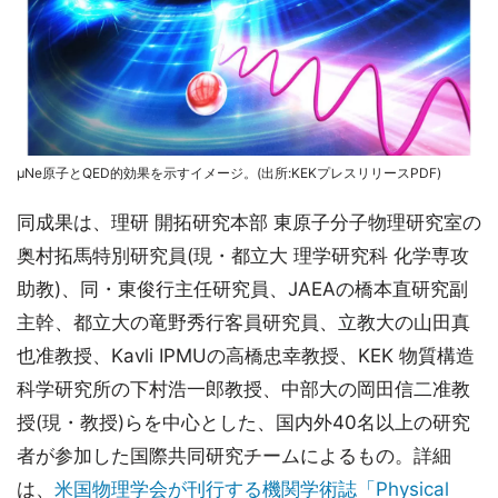
μNe原子とQED的効果を示すイメージ。(出所:KEKプレスリリースPDF)
同成果は、理研 開拓研究本部 東原子分子物理研究室の
奥村拓馬特別研究員(現・都立大 理学研究科 化学専攻
助教)、同・東俊行主任研究員、JAEAの橋本直研究副
主幹、都立大の竜野秀行客員研究員、立教大の山田真
也准教授、Kavli IPMUの高橋忠幸教授、KEK 物質構造
科学研究所の下村浩一郎教授、中部大の岡田信二准教
授(現・教授)らを中心とした、国内外40名以上の研究
者が参加した国際共同研究チームによるもの。詳細
は、
米国物理学会が刊行する機関学術誌「Physical