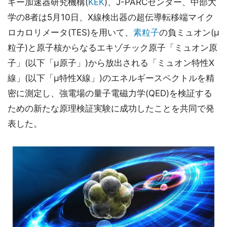
ギー加速器研究機構(
KEK
)、J-PARCセンター、中部大
学の8者は5月10日、X線検出器の超伝導転移端マイク
ロカロリメータ(TES)を用いて、
素粒子
の負ミュオン(μ
粒子)と原子核からなるエキゾチック原子「ミュオン原
子」(以下「μ原子」)から放出される「ミュオン特性X
線」(以下「μ特性X線」)のエネルギースペクトルを精
密に測定し、強電場の量子電磁力学(QED)を検証する
ための新たな原理検証実験に成功したことを共同で発
表した。