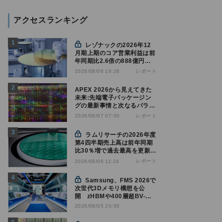
アクセスランキング
レゾナックの2026年12
月期上期のコア営業利益は前
年同期比2.6倍の888億円、
AI向け半導体材料が好調
レポート
2026/08/06 18:26
APEX 2026から見えてきた
未来:先端電子パッケージン
グの最新事情と次なるパラダ
イムシフト
レポート
2026/08/07 07:00
ラムリサーチの2026年度
第4四半期売上高は前年同期
比30％増で過去最高を更新、
NAND関連が好調
レポート
2026/08/06 11:24
Samsung、FMS 2026で
次世代3Dメモリ構想を公
開 zHBMや400層超BV-
NANDを披露
2026/08/05 20:50