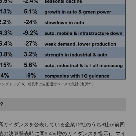
キングトップ16。成長率は自国通貨ベースで集計 (出所:SI)
？
上高ガイダンスを公表している企業12社のうち8社が前四
は後の決算発表時に同9.4％増のガイダンスを提示)。マイ