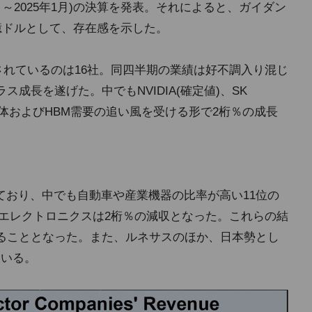
11月～2025年1月)の決算を発表。それによると、ガイダン
3億ドルとして、存在感を示した。
載されているのは16社。同四半期の業績は好不調入り混じ
ス成長を遂げた。中でもNVIDIA(確定値)、SK
AI半導体およびHBM需要の追い風を受ける形で2桁％の成長
ており、中でも自動車や産業機器の比率が高い11位の
6位のルネサス エレクトロニクスは2桁％の減収となった。これらの結
まることとなった。また、ルネサスのほか、日本勢とし
ている。