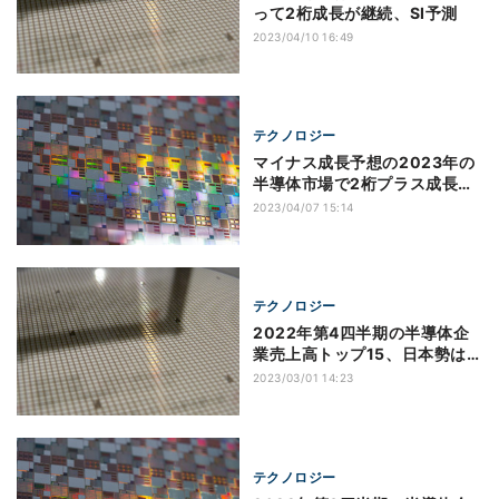
って2桁成長が継続、SI予測
2023/04/10 16:49
テクノロジー
マイナス成長予想の2023年の
半導体市場で2桁プラス成長が
予想される車載分野、SI予測
2023/04/07 15:14
テクノロジー
2022年第4四半期の半導体企
業売上高トップ15、日本勢は1
社がランクイン SI調べ
2023/03/01 14:23
テクノロジー