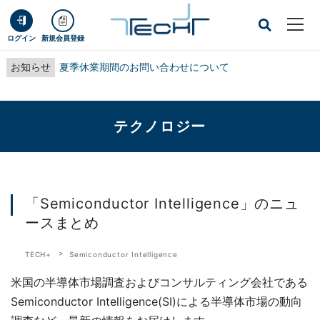
ログイン
新規会員登録
お知らせ
夏季休業期間のお問い合わせについて
テクノロジー
「Semiconductor Intelligence」のニュ
ースまとめ
TECH+
Semiconductor Intelligence
米国の半導体市場調査およびコンサルティング会社である
Semiconductor Intelligence(SI)による半導体市場の動向