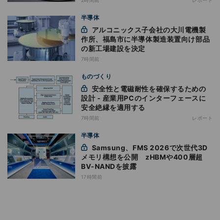
半導体
アルコニックス子会社の大川電機製
作所、福島市に半導体製造装置向け部品
の新工場建設を決定
7時間前
ものづくり
安全性と電磁耐性を確保するための
設計 - 産業用PCのインターフェースに
安全絶縁を適用する
7時間前
レポート
半導体
Samsung、FMS 2026で次世代3D
メモリ構想を公開 zHBMや400層超
BV-NANDを披露
17時間前