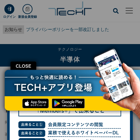
ログイン
新規会員登録
お知らせ
プライバシーポリシーを一部改訂しました
テクノロジー
半導体
CLOSE
TECH+
テクノロジー
半導体
オンセミ、QorvoのSiC JFET技術ポートフォリオの買収を完了
オンセミ、QorvoのSiC JFET技術ポートフォ
リオの買収を完了
掲載日
2025/01/16 16:32
著者：
小林行雄