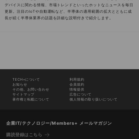
デバイスに関わる情報、市場トレンドといったホットなニュースを毎日
更新。注目のIoTや自動運転など、半導体の適用範囲の拡大とともに成
長が続く半導体業界の話題を詳細な説明付きで紹介します。
TECH+について
利用規約
お知らせ
会員規約
その他、お問い合わせ
情報提供
サイトマップ
広告について
著作権と転載について
個人情報の取り扱いについて
企業IT/テクノロジー/Members+ メールマガジン
購読登録はこちら