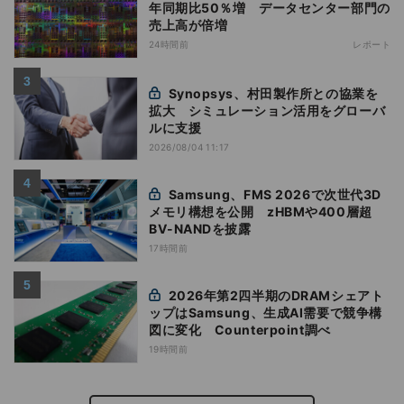
年同期比50％増 データセンター部門の
売上高が倍増
24時間前
レポート
Synopsys、村田製作所との協業を
拡大 シミュレーション活用をグローバ
ルに支援
2026/08/04 11:17
Samsung、FMS 2026で次世代3D
メモリ構想を公開 zHBMや400層超
BV-NANDを披露
17時間前
2026年第2四半期のDRAMシェアト
ップはSamsung、生成AI需要で競争構
図に変化 Counterpoint調べ
19時間前