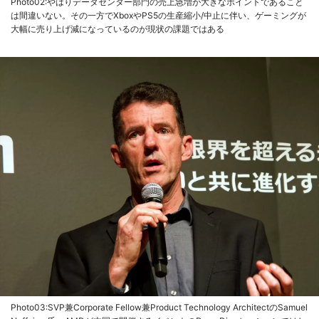
Photo02:やはりデータセンター部門の売上急増が大きなポイントであること
は間違いない。その一方でXboxやPS5の生産縮小/中止に伴い、ゲーミングが
大幅に売り上げ減になっているのが現状の課題ではある
Photo03:SVP兼Corporate Fellow兼Product Technology ArchitectのSamuel