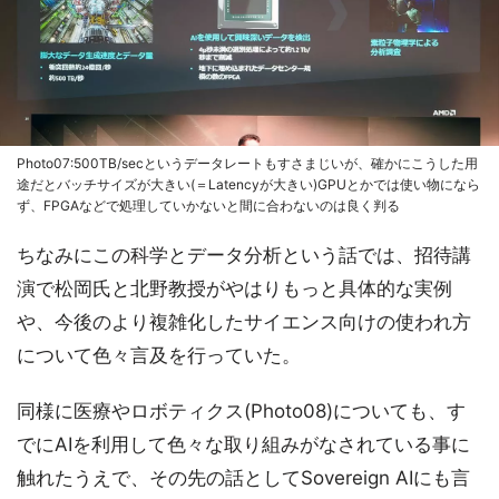
Photo07:500TB/secというデータレートもすさまじいが、確かにこうした用
途だとバッチサイズが大きい(＝Latencyが大きい)GPUとかでは使い物になら
ず、FPGAなどで処理していかないと間に合わないのは良く判る
ちなみにこの科学とデータ分析という話では、招待講
演で松岡氏と北野教授がやはりもっと具体的な実例
や、今後のより複雑化したサイエンス向けの使われ方
について色々言及を行っていた。
同様に医療やロボティクス(Photo08)についても、す
でにAIを利用して色々な取り組みがなされている事に
触れたうえで、その先の話としてSovereign AIにも言