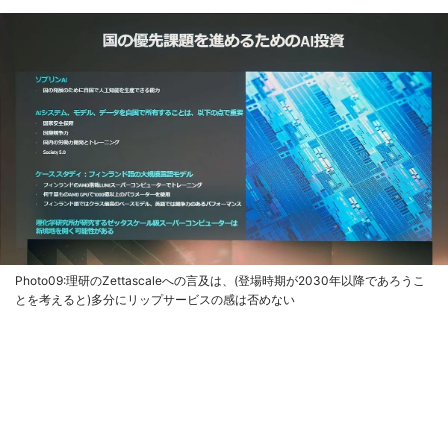
Photo09:理研のZettascaleへの言及は、(登場時期が2030年以降であろうこ
とを考えると)多分にリップサービスの感は否めない