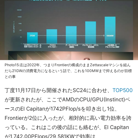
Photo15:左は2022年、つまりFrontierの構成のままZettascaleマシンを組ん
だら21GWの消費電力になるという話で、これを100MWまで抑えるのが目標
との事
丁度11月17日から開催されたSC24に合わせ、
TOP500
が更新されたが、ここでAMDのCPU/GPU(Instinct)ベ
ースのEl Capitanが1742PFlop/sを叩き出し1位、
Frontierが2位に入ったが、相対的に高い電力効率を誇
っている。これはこの後の話にも絡むが、El Capitan
が1,742.00PFlops/29,581KWで効率は