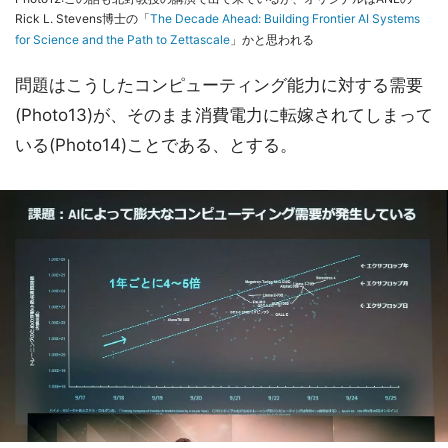
Rick L. Stevens博士の「
The Decade Ahead: Building Frontier AI Systems
for Science and the Path to Zettascale
」かと思われる
問題はこうしたコンピューティング能力に対する需要
(Photo13)が、そのまま消費電力に転嫁されてしまって
いる(Photo14)ことである、とする。