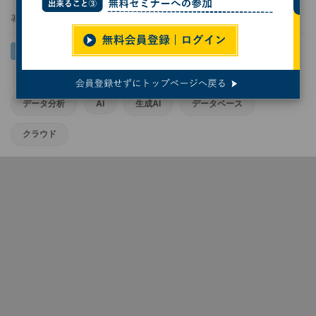
著者：
岩井 健太
データ分析
AI
生成AI
データベース
クラウド