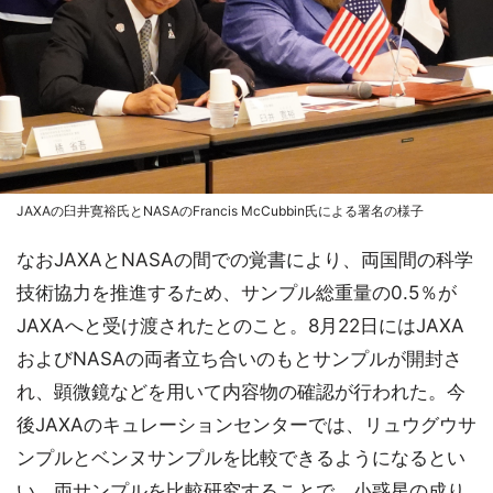
JAXAの臼井寛裕氏とNASAのFrancis McCubbin氏による署名の様子
なおJAXAとNASAの間での覚書により、両国間の科学
技術協力を推進するため、サンプル総重量の0.5％が
JAXAへと受け渡されたとのこと。8月22日にはJAXA
およびNASAの両者立ち合いのもとサンプルが開封さ
れ、顕微鏡などを用いて内容物の確認が行われた。今
後JAXAのキュレーションセンターでは、リュウグウサ
ンプルとベンヌサンプルを比較できるようになるとい
い、両サンプルを比較研究することで、小惑星の成り