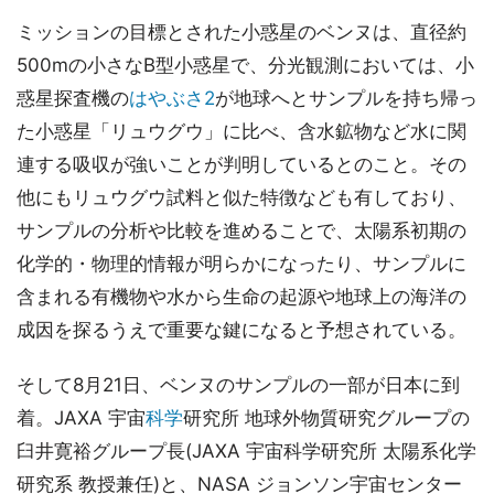
ミッションの目標とされた小惑星のベンヌは、直径約
500mの小さなB型小惑星で、分光観測においては、小
惑星探査機の
はやぶさ2
が地球へとサンプルを持ち帰っ
た小惑星「リュウグウ」に比べ、含水鉱物など水に関
連する吸収が強いことが判明しているとのこと。その
他にもリュウグウ試料と似た特徴なども有しており、
サンプルの分析や比較を進めることで、太陽系初期の
化学的・物理的情報が明らかになったり、サンプルに
含まれる有機物や水から生命の起源や地球上の海洋の
成因を探るうえで重要な鍵になると予想されている。
そして8月21日、ベンヌのサンプルの一部が日本に到
着。JAXA 宇宙
科学
研究所 地球外物質研究グループの
臼井寛裕グループ長(JAXA 宇宙科学研究所 太陽系化学
研究系 教授兼任)と、NASA ジョンソン宇宙センター