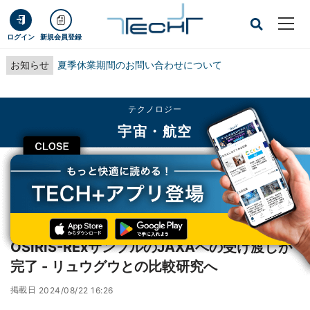
ログイン
新規会員登録
お知らせ
夏季休業期間のお問い合わせについて
テクノロジー
宇宙・航空
CLOSE
TECH+
テクノロジー
宇宙・航空
OSIRIS-RExサンプルのJAXAへの受け渡しが完了 - リュウグウとの比較研究へ
レポート
OSIRIS-RExサンプルのJAXAへの受け渡しが
完了 - リュウグウとの比較研究へ
掲載日
2024/08/22 16:26