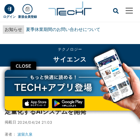
ログイン
新規会員登録
お知らせ
夏季休業期間のお問い合わせについて
テクノロジー
サイエンス
CLOSE
TECH+
テクノロジー
サイエンス
早大など、コオロギの行動を個別かつ同時に定量化するAIシステムを開発
早大など、コオロギの行動を個別かつ同時に
定量化するAIシステムを開発
掲載日
2024/04/24 21:03
著者：
波留久泉