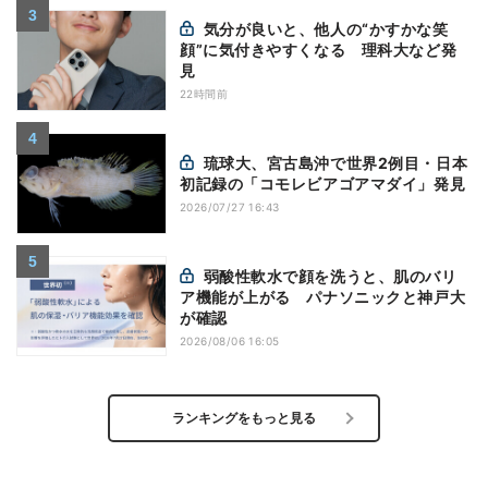
気分が良いと、他人の“かすかな笑
顔”に気付きやすくなる 理科大など発
見
22時間前
琉球大、宮古島沖で世界2例目・日本
初記録の「コモレビアゴアマダイ」発見
2026/07/27 16:43
弱酸性軟水で顔を洗うと、肌のバリ
ア機能が上がる パナソニックと神戸大
が確認
2026/08/06 16:05
ランキングをもっと見る