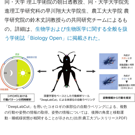
同・大学 理工学術院の朝日透教授、同・大学大学院先
進理工学研究科の早川翔大大学院生、農工大大学院 農
学研究院の鈴木丈詞教授らの共同研究チームによるも
の。詳細は、
生物学および生物医学に関する全般を扱
う学術誌「Biology Open」に掲載された。
「DeepLabCut」を用いたコオロギの体部位の自動ラベリングによる、複数
の行動や姿勢の情報の取得。姿勢の情報については、後脚の角度と移動運
動・睡眠様状態が相関することが示された(出所:農工大プレスリリースPDF)