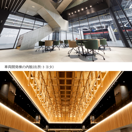
車両開発棟の内観(出所:トヨタ)