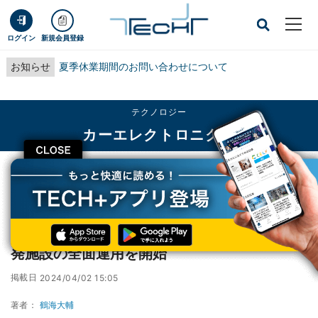
ログイン
新規会員登録
お知らせ
夏季休業期間のお問い合わせについて
テクノロジー
カーエレクトロニクス
CLOSE
TECH+
テクノロジー
カーエレクトロニクス
トヨタ、約3000億円を投資した新たな研究開発施設の全面運用を開始
トヨタ、約3000億円を投資した新たな研究開
発施設の全面運用を開始
掲載日
2024/04/02 15:05
著者：
鶴海大輔