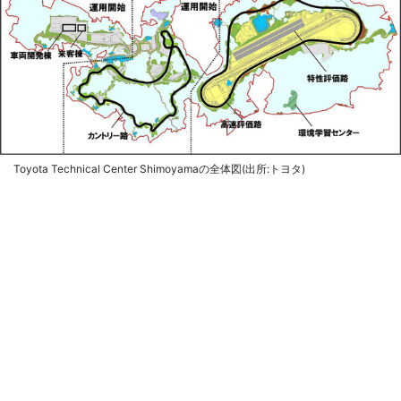
Toyota Technical Center Shimoyamaの全体図(出所:トヨタ)