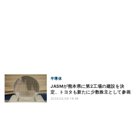
半導体
JASMが熊本県に第2工場の建設を決
定、トヨタも新たに少数株主として参画
2024/02/06 19:49