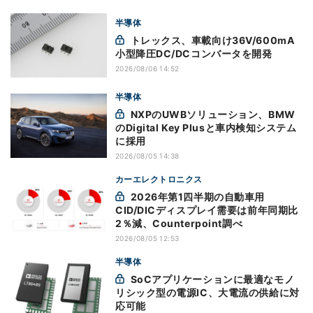
半導体
トレックス、車載向け36V/600mA
小型降圧DC/DCコンバータを開発
2026/08/06 14:52
半導体
NXPのUWBソリューション、BMW
のDigital Key Plusと車内検知システム
に採用
2026/08/05 14:38
カーエレクトロニクス
2026年第1四半期の自動車用
CID/DICディスプレイ需要は前年同期比
2％減、Counterpoint調べ
2026/08/05 12:53
半導体
SoCアプリケーションに最適なモノ
リシック型の電源IC、大電流の供給に対
応可能