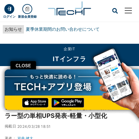
ログイン
新規会員登録
お知らせ
夏季休業期間のお問い合わせについて
企業IT
ITインフラ
CLOSE
TECH+
企業IT
ITインフラ
シュナイダー、拡張性を備えたLiB搭載モジュラー型の単相UPS発表-軽量・小型
化
シュナイダー、拡張性を備えたLiB搭載モジュ
ラー型の単相UPS発表-軽量・小型化
掲載日
2024/03/28 18:51
著者：
岩井 健太