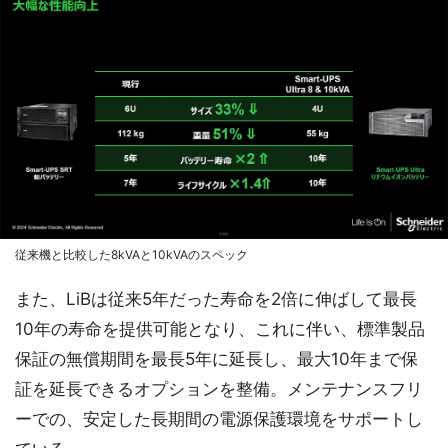
従来機と比較した8kVAと10kVAのスペック
また、LiBは従来5年だった寿命を2倍に伸ばして最長
10年の寿命を提供可能となり、これに伴い、標準製品
保証の無償期間を最長5年に延長し、最大10年まで保
証を延長できるオプションを整備。メンテナンスフリ
ーでの、安定した長期間の電源保護環境をサポートし