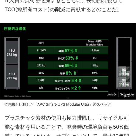
IT人員の負荷を低減するとともに、長期的な視点で
TCO(総所有コスト)の削減に貢献するとのことだ。
従来機と比較した「APC Smart-UPS Modular Ultra」のスペック
プラスチック素材の使用も極力排除し、リサイクル可
能な素材を用いることで、廃棄時の環境負荷も50%低
減しているいという。オプションとして、最大10年間