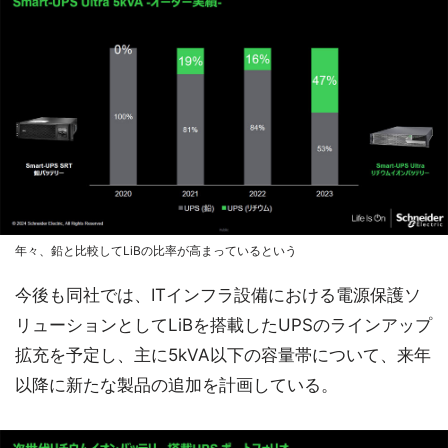
年々、鉛と比較してLiBの比率が高まっているという
今後も同社では、ITインフラ設備における電源保護ソ
リューションとしてLiBを搭載したUPSのラインアップ
拡充を予定し、主に5kVA以下の容量帯について、来年
以降に新たな製品の追加を計画している。