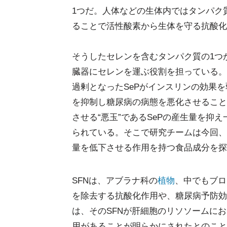
1つだ。人体などの生体内ではタンパク
ることで活性酸素から生体を守る抗酸化
そうしたセレンを含むタンパク質の1つ
臓器にセレンを運ぶ役割を担っている。
過剰となったSePがインスリンの効果を
を抑制し糖尿病の病態を悪化させること
させる“悪玉”であるSePの産生量を抑
られている。そこで研究チームは今回、培
量を低下させる作用を持つ食品成分を探
SFNは、アブラナ科の
植物
、中でもブロ
を除去する抗酸化作用や、糖尿病予防効
は、そのSFNが肝細胞のリソソームにお
用があることが明らかにされたとのこと。