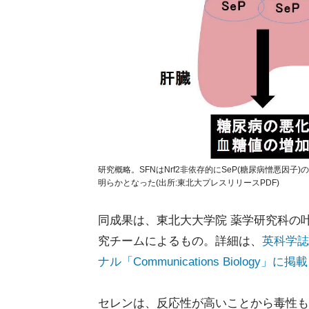
研究概略。SFNはNrf2非依存的にSeP(糖尿病憎悪
明らかとなった(出所:東北大プレスリリースPDF)
同成果は、東北大大学院 薬学研究科の
究チームによるもの。詳細は、
英科学誌
ナル「Communications Biology」に
セレンは、反応性が高いことから毒性も