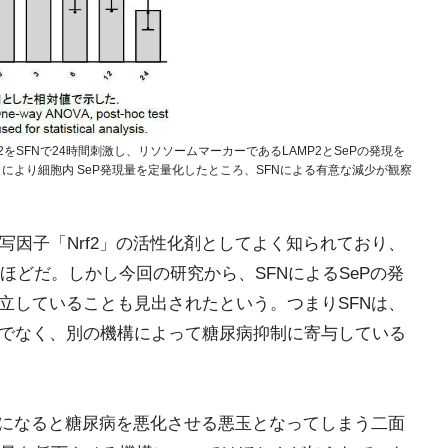
G2をSFNで24時間刺激し、リソソームマーカーであるLAMP2とSePの発現を
により細胞内 SeP発現量を定量化したところ、SFNによる有意な減少が観察
写因子「Nrf2」の活性化剤としてよく知られており、
ほどだ。しかし今回の研究から、SFNによるSePの発
独立していることも見出されたという。つまりSFNは、
だけでなく、別の機構によって糖尿病抑制に寄与している
剰になると糖尿病を悪化させる悪玉となってしまう二面