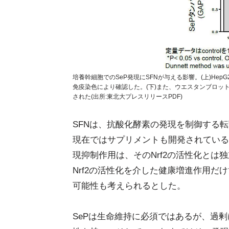
培養幹細胞でのSeP発現にSFNが与える影響。(上)Hep
免疫染色により確認した。(下)また、ウエスタンブロット
された(出所:東北大プレスリリースPDF)
SFNは、抗酸化酵素の発現を制御する転
現在ではサプリメントも開発されている
現抑制作用は、そのNrf2の活性化とは
Nrf2の活性化を介した健康増進作用
可能性も考えられるとした。
SePは生命維持に必須ではあるが、過