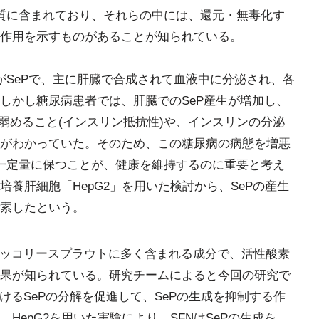
質に含まれており、それらの中には、還元・無毒化す
作用を示すものがあることが知られている。
がSePで、主に肝臓で合成されて血液中に分泌され、各
しかし糖尿病患者では、肝臓でのSeP産生が増加し、
弱めること(インスリン抵抗性)や、インスリンの分泌
がわかっていた。そのため、この糖尿病の病態を増悪
え一定量に保つことが、健康を維持するのに重要と考え
養肝細胞「HepG2」を用いた検討から、SePの産生
索したという。
ッコリースプラウトに多く含まれる成分で、活性酸素
果が知られている。研究チームによると今回の研究で
けるSePの分解を促進して、SePの生成を抑制する作
HepG2を用いた実験により、SFNはSePの生成を