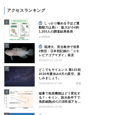
アクセスランキング
しっかり噛める子ほど運
動能力は高い 阪大が小4約
1,200人の調査結果発表
11時間前
琉球大、宮古島沖で世界
2例目・日本初記録の「コモ
レビアゴアマダイ」発見
2026/07/27 16:43
どこでもサイエンス 第325回
2026年夏休み8月の星空、楽
しみましょう。
連載
2026/08/05 07:00
猛暑で免疫機能はどう変化す
る？ - キリン、脱水条件下で
免疫細胞pDCの活性低下を確
認
2026/08/05 16:00