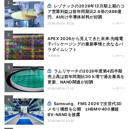
レゾナックの2026年12月期上期のコ
ア営業利益は前年同期比2.6倍の888億
円、AI向け半導体材料が好調
レポート
2026/08/06 18:26
APEX 2026から見えてきた未来:先端電
子パッケージングの最新事情と次なるパ
ラダイムシフト
15時間前
レポート
ラムリサーチの2026年度第4四半期
売上高は前年同期比30％増で過去最高を
更新、NAND関連が好調
レポート
2026/08/06 11:24
Samsung、FMS 2026で次世代3D
メモリ構想を公開 zHBMや400層超
BV-NANDを披露
2026/08/05 20:50