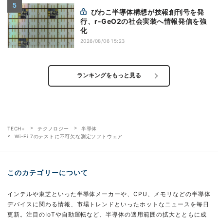
びわこ半導体構想が技報創刊号を発
行、r-GeO2の社会実装へ情報発信を強
化
2026/08/06 15:23
ランキングをもっと見る
TECH+
テクノロジー
半導体
Wi-Fi 7のテストに不可欠な測定ソフトウェア
このカテゴリーについて
インテルや東芝といった半導体メーカーや、CPU、メモリなどの半導体
デバイスに関わる情報、市場トレンドといったホットなニュースを毎日
更新。注目のIoTや自動運転など、半導体の適用範囲の拡大とともに成