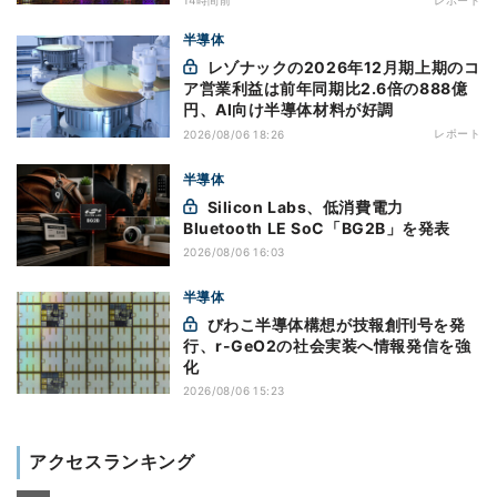
半導体
レゾナックの2026年12月期上期のコ
ア営業利益は前年同期比2.6倍の888億
円、AI向け半導体材料が好調
レポート
2026/08/06 18:26
半導体
Silicon Labs、低消費電力
Bluetooth LE SoC「BG2B」を発表
2026/08/06 16:03
半導体
びわこ半導体構想が技報創刊号を発
行、r-GeO2の社会実装へ情報発信を強
化
2026/08/06 15:23
アクセスランキング