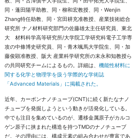
教、同・古澤慎平大学院生、同・田中拓光大学院生、
同・蓬田陽平助教、同・柳和宏教授、同・Wenjin
Zhang特任助教、同・宮田耕充准教授、産業技術総合
研究所 ナノ材料研究部門の佐藤雄太主任研究員、東北
大 材料科学高等研究所/大学院工学研究科電子工学専
攻の中條博史研究員、同・青木颯馬大学院生、同・加
藤俊顕准教授、阪大 産業科学研究所の末永和知教授ら
の共同研究チームによるもの。詳細は、
機能性材料に
関する化学と物理学を扱う学際的な学術誌
「Advanced Materials」に掲載された。
近年、カーボンナノチューブ(CNT)に続く新たなナノ
チューブを発掘しようという動きが活発化している。
中でも注目を集めているのが、遷移金属原子がカルコ
ゲン原子に挟まれた構造を持つTMDのナノチューブ
だ。その理由には、構成元素の組み合わせが豊富であ