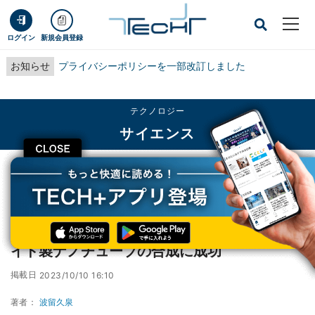
ログイン
新規会員登録
お知らせ
プライバシーポリシーを一部改訂しました
テクノロジー
サイエンス
CLOSE
TECH+
テクノロジー
サイエンス
都立大など、単層の遷移金属ダイカルコゲナイド製ナノチューブの合成に成功
都立大など、単層の遷移金属ダイカルコゲナ
イド製ナノチューブの合成に成功
掲載日
2023/10/10 16:10
著者：
波留久泉