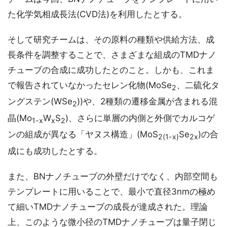
た化学気相成長法(CVD法)を利用したとする。
そして研究チームは、その原料の種類や供給方法、成
長条件を調整することで、さまざまな組成のTMDナノ
チューブの合成に成功したとのこと。しかも、これま
で報告されていなかったセレン化物(MoSe
、二硫化タ
2
ングステン(WSe
))や、2種類の遷移金属が含まれる混
2
晶(Mo
W
S
)、さらに単層の内側と外側でカルコゲ
1-x
x
2
ンの組成が異なる「ヤヌス構造」(MoS
Se
)の合
2(1-x)
2x
成にも成功したとする。
また、BNナノチューブの外壁だけでなく、内部空間も
テンプレートに用いることで、最小で直径3nmの極め
て細いTMDナノチューブの成長が達成された。理論
上、このような微小径のTMDナノチューブは量子閉じ