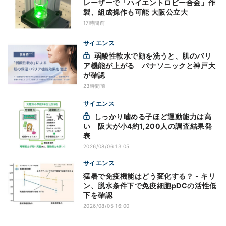
レーザーで「ハイエントロピー合金」作
製、組成操作も可能 大阪公立大
17時間前
サイエンス
弱酸性軟水で顔を洗うと、肌のバリ
ア機能が上がる パナソニックと神戸大
が確認
23時間前
サイエンス
しっかり噛める子ほど運動能力は高
い 阪大が小4約1,200人の調査結果発
表
2026/08/06 13:05
サイエンス
猛暑で免疫機能はどう変化する？ - キリ
ン、脱水条件下で免疫細胞pDCの活性低
下を確認
2026/08/05 16:00