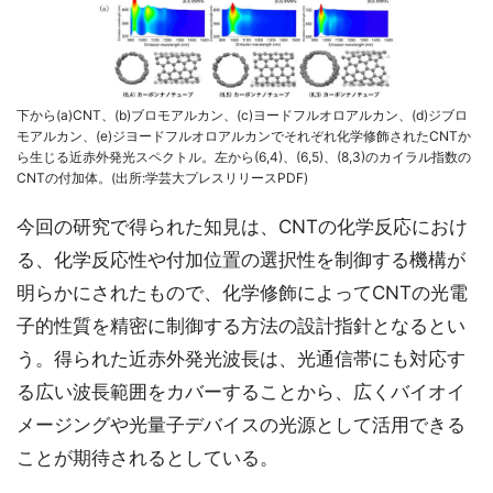
下から(a)CNT、(b)ブロモアルカン、(c)ヨードフルオロアルカン、(d)ジブロ
モアルカン、(e)ジヨードフルオロアルカンでそれぞれ化学修飾されたCNTか
ら生じる近赤外発光スペクトル。左から(6,4)、(6,5)、(8,3)のカイラル指数の
CNTの付加体。(出所:学芸大プレスリリースPDF)
今回の研究で得られた知見は、CNTの化学反応におけ
る、化学反応性や付加位置の選択性を制御する機構が
明らかにされたもので、化学修飾によってCNTの光電
子的性質を精密に制御する方法の設計指針となるとい
う。得られた近赤外発光波長は、光通信帯にも対応す
る広い波長範囲をカバーすることから、広くバイオイ
メージングや光量子デバイスの光源として活用できる
ことが期待されるとしている。