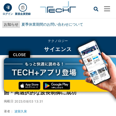
ログイン
新規会員登録
お知らせ
夏季休業期間のお問い合わせについて
テクノロジー
サイエンス
CLOSE
TECH+
テクノロジー
サイエンス
学芸大など、CNTからの近赤外発光の広範囲・高選択的な波長制御に成功
学芸大など、CNTからの近赤外発光の広範
囲・高選択的な波長制御に成功
掲載日
2023/08/03 13:31
著者：
波留久泉