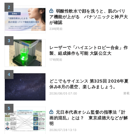
弱酸性軟水で顔を洗うと、肌のバリ
ア機能が上がる パナソニックと神戸大
が確認
23時間前
レーザーで「ハイエントロピー合金」作
製、組成操作も可能 大阪公立大
17時間前
どこでもサイエンス 第325回 2026年夏
休み8月の星空、楽しみましょう。
連載
2026/08/05 07:00
元日本代表オシム監督の指導法「計
画的混乱」とは？ 東京成徳大などが解
明
2026/07/28 13:13