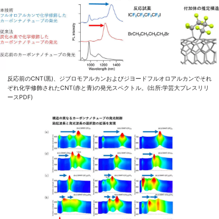
反応前のCNT(黒)、ジブロモアルカンおよびジヨードフルオロアルカンでそれ
ぞれ化学修飾されたCNT(赤と青)の発光スペクトル。(出所:学芸大プレスリリ
ースPDF)