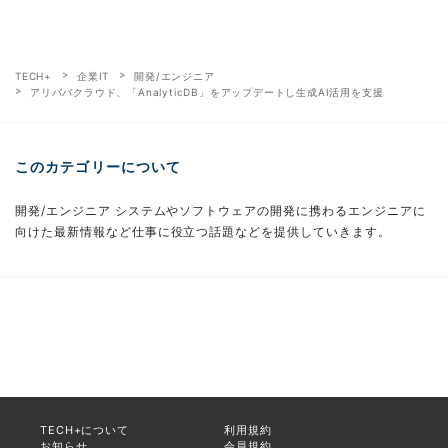
TECH+
企業IT
開発/エンジニア
アリババクラウド、「AnalyticDB」をアップデートし生成AI活用を支援
このカテゴリーについて
開発/エンジニア システムやソフトウェアの開発に携わるエンジニアに
向けた最新情報など仕事に役立つ話題などを提供していきます。
TECH+について
利用規約
お知らせ
会員規約