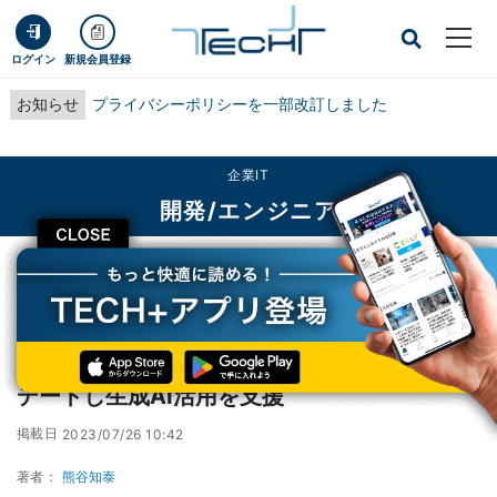
ログイン
新規会員登録
お知らせ
プライバシーポリシーを一部改訂しました
企業IT
開発/エンジニア
CLOSE
TECH+
企業IT
開発/エンジニア
アリババクラウド、「AnalyticDB」をアップデートし生成AI活用を支援
アリババクラウド、「AnalyticDB」をアップ
デートし生成AI活用を支援
掲載日
2023/07/26 10:42
著者：
熊谷知泰