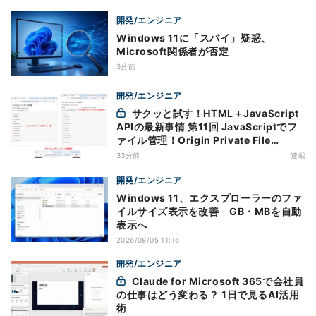
開発/エンジニア
Windows 11に「スパイ」疑惑、
Microsoft関係者が否定
3分前
開発/エンジニア
サクッと試す！HTML＋JavaScript
APIの最新事情 第11回 JavaScriptでフ
ァイル管理！Origin Private File
Systemを活用する
33分前
連載
開発/エンジニア
Windows 11、エクスプローラーのファ
イルサイズ表示を改善 GB・MBを自動
表示へ
2026/08/05 11:16
開発/エンジニア
Claude for Microsoft 365で会社員
の仕事はどう変わる？ 1日で見るAI活用
術