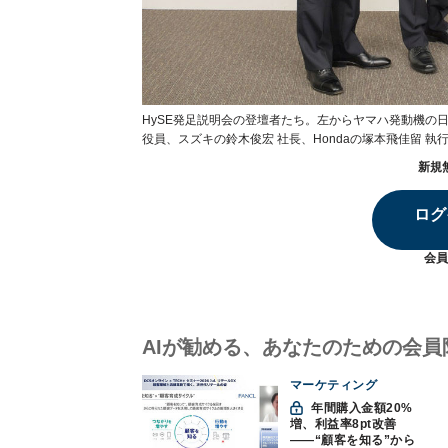
HySE発足説明会の登壇者たち。左からヤマハ発動機の日
役員、スズキの鈴木俊宏 社長、Hondaの塚本飛佳留 執行
新規
ログ
会員
AIが勧める、あなたのための会員
マーケティング
年間購入金額20%
増、利益率8pt改善
——“顧客を知る”から