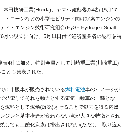
、本田技研工業(Honda)、ヤマハ発動機の4者は5月17
、ドローンなどの小型モビリティ向け水素エンジンの
ンジン技術研究組合(HySE:Hydrogen Small
gy)」の2023年6月の設立に向け、5月11日付で経済産業省の認可を得
発表4社に加え、特別会員として川崎重工業(川崎重工)
ることも発表された。
でに市販車が販売されている
燃料電池
車のイメージが
で発電してそれを動力とする電気自動車の一種とな
を燃料として燃焼(爆発)させることで動力を得る内燃
ンジンと基本構造が変わらない点が大きな特徴とされ
焼しても二酸化炭素は排出されない(ただし、取り込ん