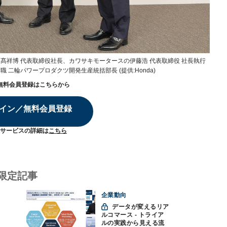
髙祥博 代表取締役社長、カワサキモータースの伊藤浩 代表取締役 社長執行
職 二輪パワープロダクツ開発生産統括部長 (提供:Honda)
無料会員登録はこちらから
イン／無料会員登録
サービスの詳細は
こちら
限定記事
企業動向
データが変えるリア
ルコマース - トライア
ルの実践から見える流