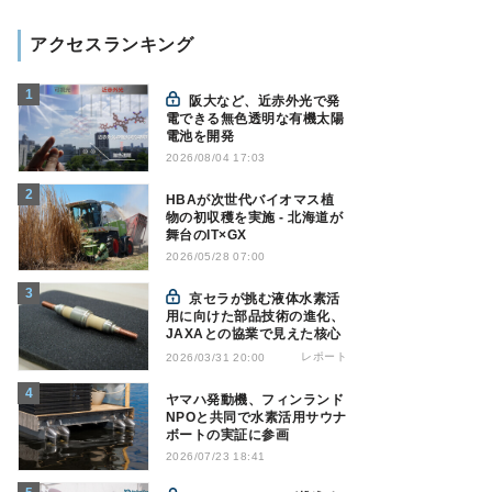
アクセスランキング
阪大など、近赤外光で発
電できる無色透明な有機太陽
電池を開発
2026/08/04 17:03
HBAが次世代バイオマス植
物の初収穫を実施 - 北海道が
舞台のIT×GX
2026/05/28 07:00
京セラが挑む液体水素活
用に向けた部品技術の進化、
JAXAとの協業で見えた核心
レポート
2026/03/31 20:00
ヤマハ発動機、フィンランド
NPOと共同で水素活用サウナ
ボートの実証に参画
2026/07/23 18:41