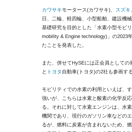
カワサキ
モータース(カワサキ)、
スズキ
日、二輪、軽四輪、小型船舶、建設機械
基礎研究を目的とした「水素小型モビリティ・エ
mobility & Engine technolo
たことを発表した。
また、併せてHySEには正会員としての
と
トヨタ
自動車(トヨタ)の2社も参画す
モビリティでの水素の利用といえば、す
強いが、こちらは水素と酸素の化学反応
る。それに対して水素エンジンは、水素
機関であり、現行のガソリン車などのエ
るが、燃料に炭素が含まれないため、燃