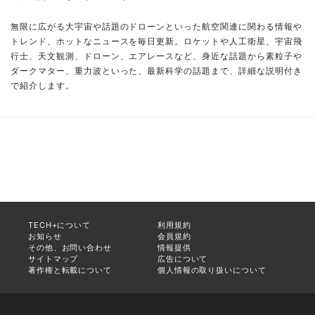
無限に広がる大宇宙や話題のドローンといった航空関連に関わる情報や
トレンド、ホットなニュースを毎日更新。ロケットや人工衛星、宇宙飛
行士、天文観測、ドローン、エアレースなど、身近な話題から素粒子や
ダークマター、重力波といった、最新科学の話題まで、詳細な説明付き
で紹介します。
TECH+について
利用規約
お知らせ
会員規約
その他、お問い合わせ
情報提供
サイトマップ
広告について
著作権と転載について
個人情報の取り扱いについて