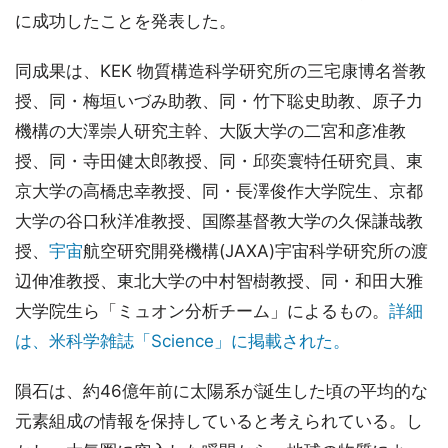
に成功したことを発表した。
同成果は、KEK 物質構造科学研究所の三宅康博名誉教
授、同・梅垣いづみ助教、同・竹下聡史助教、原子力
機構の大澤崇人研究主幹、大阪大学の二宮和彦准教
授、同・寺田健太郎教授、同・邱奕寰特任研究員、東
京大学の高橋忠幸教授、同・長澤俊作大学院生、京都
大学の谷口秋洋准教授、国際基督教大学の久保謙哉教
授、
宇宙
航空研究開発機構(JAXA)宇宙科学研究所の渡
辺伸准教授、東北大学の中村智樹教授、同・和田大雅
大学院生ら「ミュオン分析チーム」によるもの。
詳細
は、米科学雑誌「Science」に掲載された。
隕石は、約46億年前に太陽系が誕生した頃の平均的な
元素組成の情報を保持していると考えられている。し