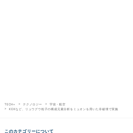
TECH+
テクノロジー
宇宙・航空
KEKなど、リュウグウ粒子の構成元素分析をミュオンを用いた非破壊で実施
このカテゴリーについて