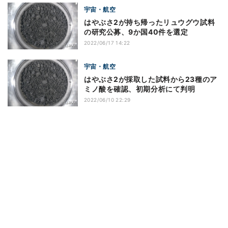
宇宙・航空
はやぶさ2が持ち帰ったリュウグウ試料
の研究公募、9か国40件を選定
2022/06/17 14:22
宇宙・航空
はやぶさ2が採取した試料から23種のア
ミノ酸を確認、初期分析にて判明
2022/06/10 22:29