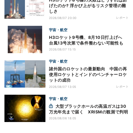
げたのか? 浮かび上がるリスク管理の難
しさ
レポート
2026/08/07 20:00
宇宙・航空
H3ロケット9号機、8月10日打上げへ
台風13号次第で条件整わない可能性も
2026/08/07 15:15
宇宙・航空
諸外国のロケットの最新動向 中国の再
使用ロケットとインドのベンチャーロケ
ットの成功
レポート
2026/08/07 13:05
宇宙・航空
大型ブラックホールの高温ガスは30
万光年先まで届く XRISMの観測で判明
2026/08/06 18:05