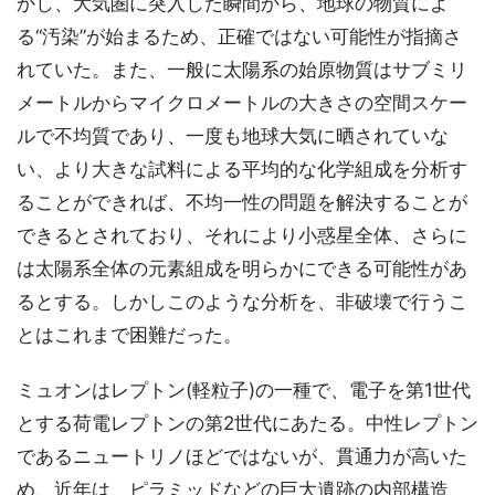
かし、大気圏に突入した瞬間から、地球の物質によ
る“汚染”が始まるため、正確ではない可能性が指摘さ
れていた。また、一般に太陽系の始原物質はサブミリ
メートルからマイクロメートルの大きさの空間スケー
ルで不均質であり、一度も地球大気に晒されていな
い、より大きな試料による平均的な化学組成を分析す
ることができれば、不均一性の問題を解決することが
できるとされており、それにより小惑星全体、さらに
は太陽系全体の元素組成を明らかにできる可能性があ
るとする。しかしこのような分析を、非破壊で行うこ
とはこれまで困難だった。
ミュオンはレプトン(軽粒子)の一種で、電子を第1世代
とする荷電レプトンの第2世代にあたる。中性レプトン
であるニュートリノほどではないが、貫通力が高いた
め、近年は、ピラミッドなどの巨大遺跡の内部構造