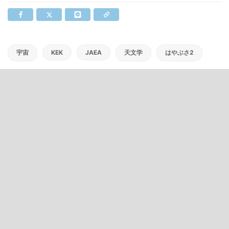
宇宙
KEK
JAEA
天文学
はやぶさ2