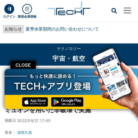
ログイン
新規会員登録
お知らせ
夏季休業期間のお問い合わせについて
テクノロジー
宇宙・航空
CLOSE
TECH+
テクノロジー
宇宙・航空
KEKなど、リュウグウ粒子の構成元素分析をミュオンを用いた非破壊で実施
KEKなど、リュウグウ粒子の構成元素分析を
ミュオンを用いた非破壊で実施
掲載日
2022/09/27 17:45
著者：
波留久泉