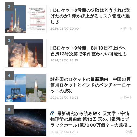
H3ロケット8号機の失敗はどうすれば防
げたのか? 浮かび上がるリスク管理の難
しさ
レポート
2026/08/07 20:00
H3ロケット9号機、8月10日打上げへ
台風13号次第で条件整わない可能性も
2026/08/07 15:15
諸外国のロケットの最新動向 中国の再
使用ロケットとインドのベンチャーロケ
ットの成功
レポート
2026/08/07 13:05
最新研究から読み解く 天文学・宇宙
物理学の最前線 第12回 天の川銀河にブ
ラックホール1億7000万個？ - 大規模計
算が描くその分布
連載
2026/08/03 14:31