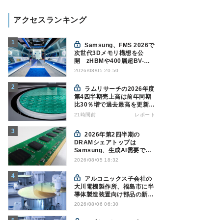
アクセスランキング
Samsung、FMS 2026で
次世代3Dメモリ構想を公
開 zHBMや400層超BV-
NANDを披露
2026/08/05 20:50
ラムリサーチの2026年度
第4四半期売上高は前年同期
比30％増で過去最高を更新、
NAND関連が好調
21時間前
レポート
2026年第2四半期の
DRAMシェアトップは
Samsung、生成AI需要で競
争構図に変化
2026/08/05 18:32
Counterpoint調べ
アルコニックス子会社の
大川電機製作所、福島市に半
導体製造装置向け部品の新工
場建設を決定
2026/08/06 06:30