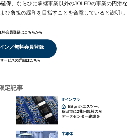
の確保、ならびに承継事業以外のJOLEDの事業の円滑な
よび負担の緩和を目指すことを合意していると説明し
無料会員登録はこちらから
イン／無料会員登録
サービスの詳細は
こちら
限定記事
ITインフラ
Bitgrit×エスツー、
秋田市に2兆円規模のAI
データセンター建設を
計画か
半導体