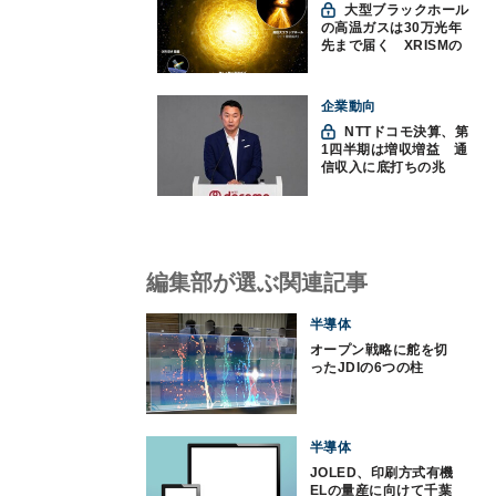
大型ブラックホール
の高温ガスは30万光年
先まで届く XRISMの
観測で判明
企業動向
NTTドコモ決算、第
1四半期は増収増益 通
信収入に底打ちの兆
し、金融・AIを強化
編集部が選ぶ関連記事
半導体
オープン戦略に舵を切
ったJDIの6つの柱
半導体
JOLED、印刷方式有機
ELの量産に向けて千葉