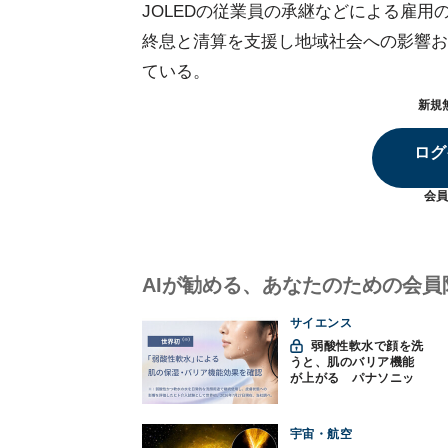
JOLEDの従業員の承継などによる雇用
終息と清算を支援し地域社会への影響お
ている。
新規
ログ
会員
AIが勧める、あなたのための会員
サイエンス
弱酸性軟水で顔を洗
うと、肌のバリア機能
が上がる パナソニッ
クと神戸大が確認
宇宙・航空