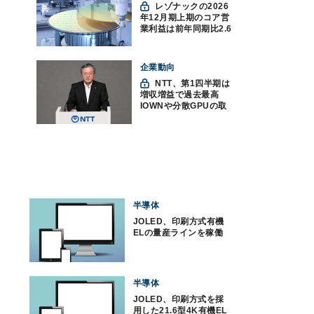
レゾナックの2026
年12月期上期のコア営
業利益は前年同期比2.6
倍の888億円、AI向け半
導体材料が好調
企業動向
NTT、第1四半期は
増収増益で過去最高
IOWNや分散GPUの取
り組みを説明
半導体
JOLED、印刷方式有機
ELの量産ラインを稼働
半導体
JOLED、印刷方式を採
用した21.6型4K有機EL