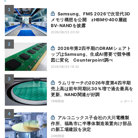
Samsung、FMS 2026で次世代3D
メモリ構想を公開 zHBMや400層超
BV-NANDを披露
2026/08/05 20:50
2026年第2四半期のDRAMシェアト
ップはSamsung、生成AI需要で競争構
図に変化 Counterpoint調べ
2026/08/05 18:32
ラムリサーチの2026年度第4四半期
売上高は前年同期比30％増で過去最高を
更新、NAND関連が好調
19時間前
レポート
アルコニックス子会社の大川電機製
作所、福島市に半導体製造装置向け部品
の新工場建設を決定
24時間前