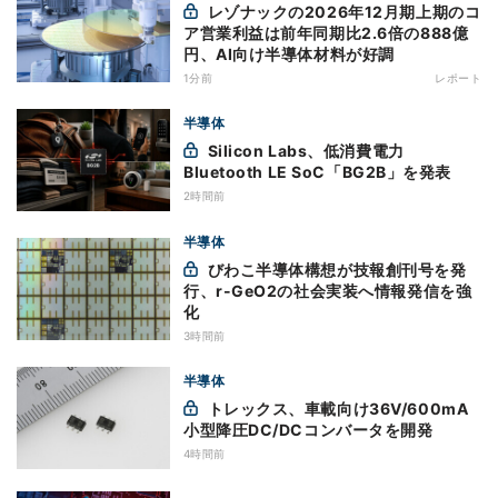
レゾナックの2026年12月期上期のコ
ア営業利益は前年同期比2.6倍の888億
円、AI向け半導体材料が好調
1分前
レポート
半導体
Silicon Labs、低消費電力
Bluetooth LE SoC「BG2B」を発表
2時間前
半導体
びわこ半導体構想が技報創刊号を発
行、r-GeO2の社会実装へ情報発信を強
化
3時間前
半導体
トレックス、車載向け36V/600mA
小型降圧DC/DCコンバータを開発
4時間前