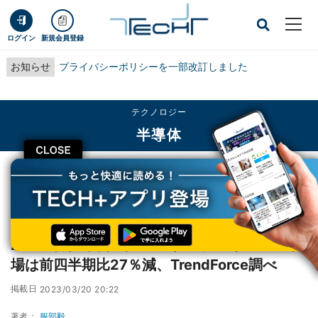
ログイン
新規会員登録
お知らせ
プライバシーポリシーを一部改訂しました
テクノロジー
半導体
CLOSE
TECH+
テクノロジー
半導体
2022年第4四半期のエンタープライズSSD市場は前四半期比27％減、
TrendForce調べ
2022年第4四半期のエンタープライズSSD市
場は前四半期比27％減、TrendForce調べ
掲載日
2023/03/20 20:22
著者：
服部毅