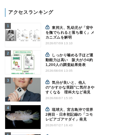
アクセスランキング
東邦大、乳幼児が「背中
を撫でられると落ち着く」メ
カニズムを解明
2026/07/09 13:10
しっかり噛める子ほど運
動能力は高い 阪大が小4約
1,200人の調査結果発表
2026/08/06 13:05
気分が良いと、他人
の“かすかな笑顔”に気付きや
すくなる 理科大など発見
2026/08/07 15:05
琉球大、宮古島沖で世界
2例目・日本初記録の「コモ
レビアゴアマダイ」発見
2026/07/27 16:43