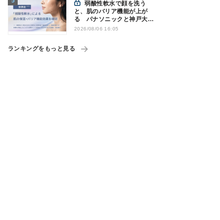
弱酸性軟水で顔を洗う
と、肌のバリア機能が上が
る パナソニックと神戸大が
確認
2026/08/06 16:05
ランキングをもっと見る