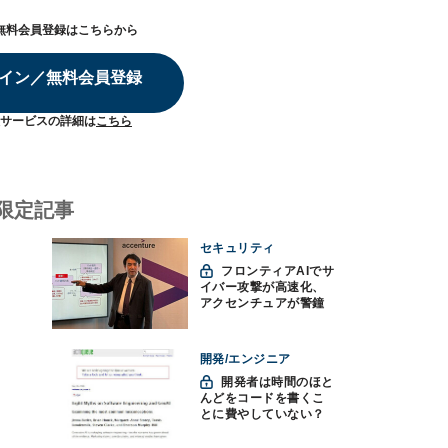
無料会員登録はこちらから
イン／無料会員登録
サービスの詳細は
こちら
限定記事
セキュリティ
フロンティアAIでサ
イバー攻撃が高速化、
アクセンチュアが警鐘
「防御中心からの脱却
を」
開発/エンジニア
開発者は時間のほと
んどをコードを書くこ
とに費やしていない？
ソフトウェアエンジニ
アリングにおけるAIの8