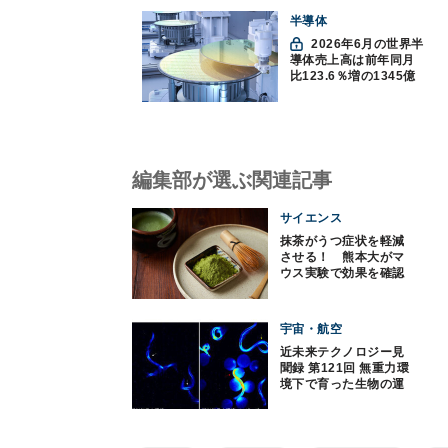
半導体
2026年6月の世界半
導体売上高は前年同月
比123.6％増の1345億
ドルで過去最高更新
SIA調べ
編集部が選ぶ関連記事
サイエンス
抹茶がうつ症状を軽減
させる！ 熊本大がマ
ウス実験で効果を確認
宇宙・航空
近未来テクノロジー見
聞録 第121回 無重力環
境下で育った生物の運
動能力低下には“ドーパ
ミン”が関与していた！