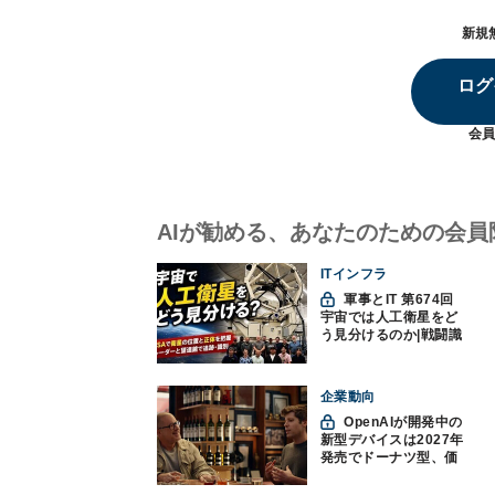
新規
ログ
会員
AIが勧める、あなたのための会員
ITインフラ
軍事とIT 第674回
宇宙では人工衛星をど
う見分けるのか|戦闘識
別(11)
企業動向
OpenAIが開発中の
新型デバイスは2027年
発売でドーナツ型、価
格300ドル超に