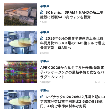
半導体
SK hynix、DRAMとNANDの新工場
建設に総額54.3兆ウォンを投資
2分前
半導体
2026年6月の世界半導体売上高は前
年同月比123.6％増の1345億ドルで過去
最高更新 SIA調べ
2時間前
半導体
APEX 2026から見えてきた未来:先端電
子パッケージングの最新事情と次なるパ
ラダイムシフト
16時間前
レポート
半導体
レゾナックの2026年12月期上期のコ
ア営業利益は前年同期比2.6倍の888億
円、AI向け半導体材料が好調