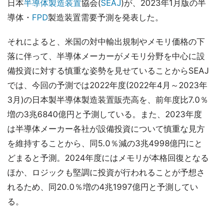
日本
半導体製造装置
協会(
SEAJ
)が、2023年1月版の半
導体・
FPD
製造装置需要予測を発表した。
それによると、米国の対中輸出規制やメモリ価格の下
落に伴って、半導体メーカーがメモリ分野を中心に設
備投資に対する慎重な姿勢を見せていることからSEAJ
では、今回の予測では2022年度(2022年4月～2023年
3月)の日本製半導体製造装置販売高を、前年度比7.0％
増の3兆6840億円と予測している。また、2023年度
は半導体メーカー各社が設備投資について慎重な見方
を維持することから、同5.0％減の3兆4998億円にと
どまると予測。2024年度にはメモリが本格回復となる
ほか、ロジックも堅調に投資が行われることが予想さ
れるため、同20.0％増の4兆1997億円と予測してい
る。