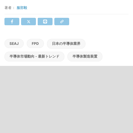
著者：
服部毅
SEAJ
FPD
日本の半導体業界
半導体市場動向 - 最新トレンド
半導体製造装置