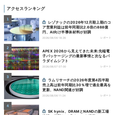
アクセスランキング
レゾナックの2026年12月期上期のコ
ア営業利益は前年同期比2.6倍の888億
円、AI向け半導体材料が好調
レポート
2026/08/06 18:26
APEX 2026から見えてきた未来:先端電
子パッケージングの最新事情と次なるパ
ラダイムシフト
レポート
2026/08/07 07:00
ラムリサーチの2026年度第4四半期
売上高は前年同期比30％増で過去最高を
更新、NAND関連が好調
レポート
2026/08/06 11:24
SK hynix、DRAMとNANDの新工場